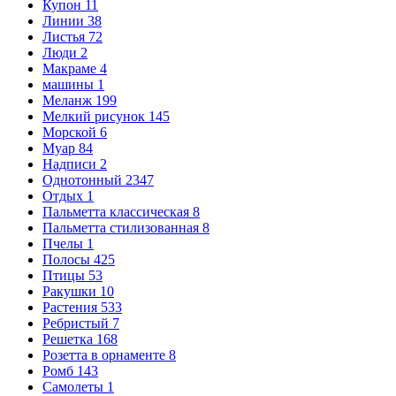
Купон
11
Линии
38
Листья
72
Люди
2
Макраме
4
машины
1
Меланж
199
Мелкий рисунок
145
Морской
6
Муар
84
Надписи
2
Однотонный
2347
Отдых
1
Пальметта классическая
8
Пальметта стилизованная
8
Пчелы
1
Полосы
425
Птицы
53
Ракушки
10
Растения
533
Ребристый
7
Решетка
168
Розетта в орнаменте
8
Ромб
143
Самолеты
1