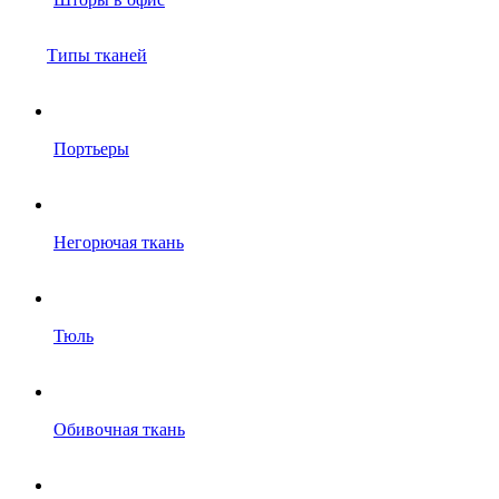
Типы тканей
Портьеры
Негорючая ткань
Тюль
Обивочная ткань