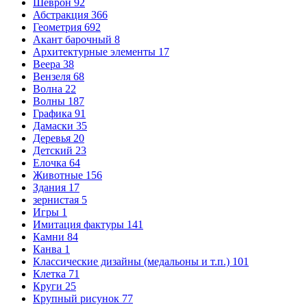
Шеврон
92
Абстракция
366
Геометрия
692
Акант барочный
8
Архитектурные элементы
17
Веера
38
Вензеля
68
Волна
22
Волны
187
Графика
91
Дамаски
35
Деревья
20
Детский
23
Елочка
64
Животные
156
Здания
17
зернистая
5
Игры
1
Имитация фактуры
141
Камни
84
Канва
1
Классические дизайны (медальоны и т.п.)
101
Клетка
71
Круги
25
Крупный рисунок
77