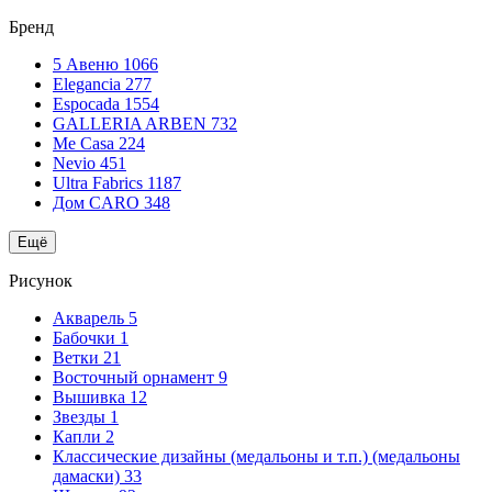
Бренд
5 Авеню
1066
Elegancia
277
Espocada
1554
GALLERIA ARBEN
732
Me Casa
224
Nevio
451
Ultra Fabrics
1187
Дом CARO
348
Ещё
Рисунок
Акварель
5
Бабочки
1
Ветки
21
Восточный орнамент
9
Вышивка
12
Звезды
1
Капли
2
Классические дизайны (медальоны и т.п.) (медальоны
дамаски)
33