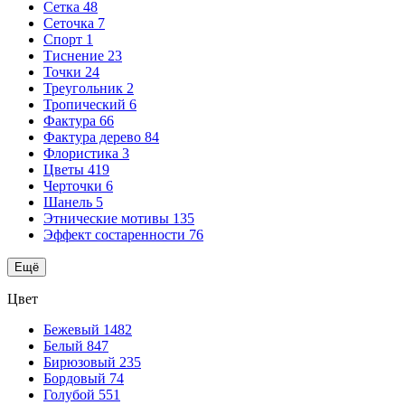
Сетка
48
Сеточка
7
Спорт
1
Тиснение
23
Точки
24
Треугольник
2
Тропический
6
Фактура
66
Фактура дерево
84
Флористика
3
Цветы
419
Черточки
6
Шанель
5
Этнические мотивы
135
Эффект состаренности
76
Ещё
Цвет
Бежевый
1482
Белый
847
Бирюзовый
235
Бордовый
74
Голубой
551