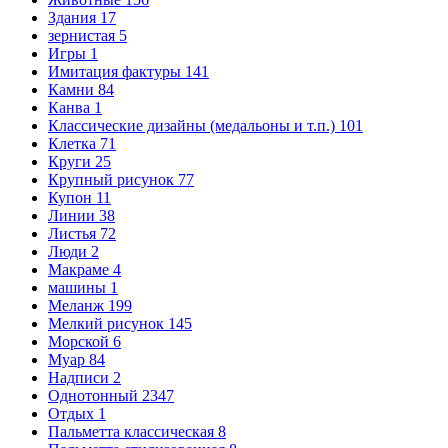
Здания
17
зернистая
5
Игры
1
Имитация фактуры
141
Камни
84
Канва
1
Классические дизайны (медальоны и т.п.)
101
Клетка
71
Круги
25
Крупный рисунок
77
Купон
11
Линии
38
Листья
72
Люди
2
Макраме
4
машины
1
Меланж
199
Мелкий рисунок
145
Морской
6
Муар
84
Надписи
2
Однотонный
2347
Отдых
1
Пальметта классическая
8