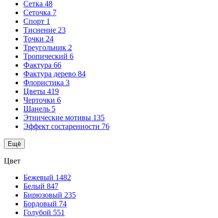
Сетка
48
Сеточка
7
Спорт
1
Тиснение
23
Точки
24
Треугольник
2
Тропический
6
Фактура
66
Фактура дерево
84
Флористика
3
Цветы
419
Черточки
6
Шанель
5
Этнические мотивы
135
Эффект состаренности
76
Ещё
Цвет
Бежевый
1482
Белый
847
Бирюзовый
235
Бордовый
74
Голубой
551