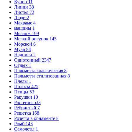
Купон
11
Линии
38
Листья
72
Люди
2
Макраме
4
машины
1
Меланж
199
Мелкий рисунок
145
Морской
6
Муар
84
Надписи
2
Однотонный
2347
Отдых
1
Пальметта классическая
8
Пальметта стилизованная
8
Пчелы
1
Полосы
425
Птицы
53
Ракушки
10
Растения
533
Ребристый
7
Решетка
168
Розетта в орнаменте
8
Ромб
143
Самолеты
1