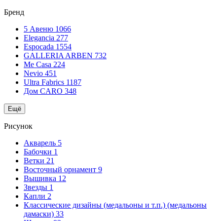
Бренд
5 Авеню
1066
Elegancia
277
Espocada
1554
GALLERIA ARBEN
732
Me Casa
224
Nevio
451
Ultra Fabrics
1187
Дом CARO
348
Ещё
Рисунок
Акварель
5
Бабочки
1
Ветки
21
Восточный орнамент
9
Вышивка
12
Звезды
1
Капли
2
Классические дизайны (медальоны и т.п.) (медальоны
дамаски)
33