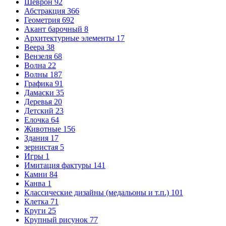
Шеврон
92
Абстракция
366
Геометрия
692
Акант барочный
8
Архитектурные элементы
17
Веера
38
Вензеля
68
Волна
22
Волны
187
Графика
91
Дамаски
35
Деревья
20
Детский
23
Елочка
64
Животные
156
Здания
17
зернистая
5
Игры
1
Имитация фактуры
141
Камни
84
Канва
1
Классические дизайны (медальоны и т.п.)
101
Клетка
71
Круги
25
Крупный рисунок
77