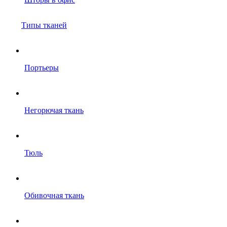
Типы тканей
Портьеры
Негорючая ткань
Тюль
Обивочная ткань