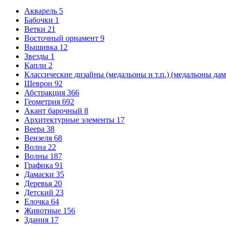
Акварель
5
Бабочки
1
Ветки
21
Восточный орнамент
9
Вышивка
12
Звезды
1
Капли
2
Классические дизайны (медальоны и т.п.) (медальоны да
Шеврон
92
Абстракция
366
Геометрия
692
Акант барочный
8
Архитектурные элементы
17
Веера
38
Вензеля
68
Волна
22
Волны
187
Графика
91
Дамаски
35
Деревья
20
Детский
23
Елочка
64
Животные
156
Здания
17