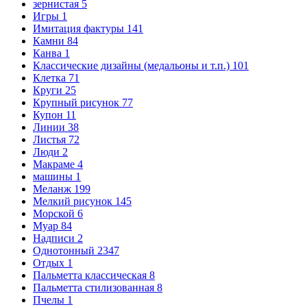
зернистая
5
Игры
1
Имитация фактуры
141
Камни
84
Канва
1
Классические дизайны (медальоны и т.п.)
101
Клетка
71
Круги
25
Крупный рисунок
77
Купон
11
Линии
38
Листья
72
Люди
2
Макраме
4
машины
1
Меланж
199
Мелкий рисунок
145
Морской
6
Муар
84
Надписи
2
Однотонный
2347
Отдых
1
Пальметта классическая
8
Пальметта стилизованная
8
Пчелы
1