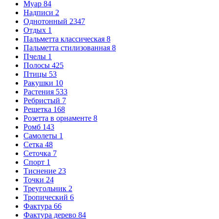
Муар
84
Надписи
2
Однотонный
2347
Отдых
1
Пальметта классическая
8
Пальметта стилизованная
8
Пчелы
1
Полосы
425
Птицы
53
Ракушки
10
Растения
533
Ребристый
7
Решетка
168
Розетта в орнаменте
8
Ромб
143
Самолеты
1
Сетка
48
Сеточка
7
Спорт
1
Тиснение
23
Точки
24
Треугольник
2
Тропический
6
Фактура
66
Фактура дерево
84