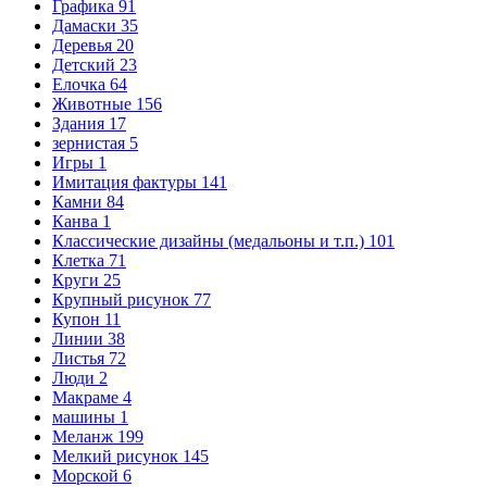
Графика
91
Дамаски
35
Деревья
20
Детский
23
Елочка
64
Животные
156
Здания
17
зернистая
5
Игры
1
Имитация фактуры
141
Камни
84
Канва
1
Классические дизайны (медальоны и т.п.)
101
Клетка
71
Круги
25
Крупный рисунок
77
Купон
11
Линии
38
Листья
72
Люди
2
Макраме
4
машины
1
Меланж
199
Мелкий рисунок
145
Морской
6