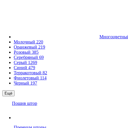
Многоцветн
Молочный
220
Оранжевый
219
Розовый
385
Серебряный
69
Серый
1269
Синий
479
Терракотовый
82
Фиолетовый
114
Черный
197
Ещё
Пошив штор
Премиум шторы