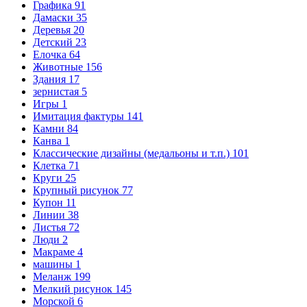
Графика
91
Дамаски
35
Деревья
20
Детский
23
Елочка
64
Животные
156
Здания
17
зернистая
5
Игры
1
Имитация фактуры
141
Камни
84
Канва
1
Классические дизайны (медальоны и т.п.)
101
Клетка
71
Круги
25
Крупный рисунок
77
Купон
11
Линии
38
Листья
72
Люди
2
Макраме
4
машины
1
Меланж
199
Мелкий рисунок
145
Морской
6