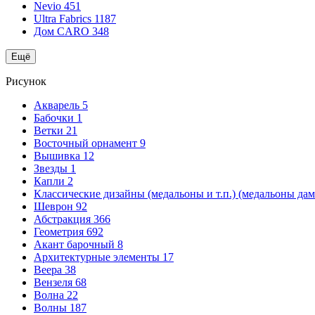
Nevio
451
Ultra Fabrics
1187
Дом CARO
348
Ещё
Рисунок
Акварель
5
Бабочки
1
Ветки
21
Восточный орнамент
9
Вышивка
12
Звезды
1
Капли
2
Классические дизайны (медальоны и т.п.) (медальоны да
Шеврон
92
Абстракция
366
Геометрия
692
Акант барочный
8
Архитектурные элементы
17
Веера
38
Вензеля
68
Волна
22
Волны
187