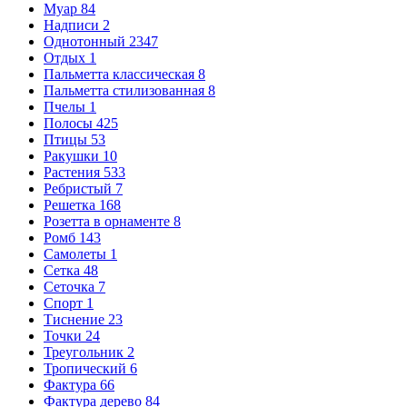
Муар
84
Надписи
2
Однотонный
2347
Отдых
1
Пальметта классическая
8
Пальметта стилизованная
8
Пчелы
1
Полосы
425
Птицы
53
Ракушки
10
Растения
533
Ребристый
7
Решетка
168
Розетта в орнаменте
8
Ромб
143
Самолеты
1
Сетка
48
Сеточка
7
Спорт
1
Тиснение
23
Точки
24
Треугольник
2
Тропический
6
Фактура
66
Фактура дерево
84