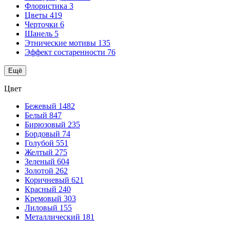
Флористика
3
Цветы
419
Черточки
6
Шанель
5
Этнические мотивы
135
Эффект состаренности
76
Ещё
Цвет
Бежевый
1482
Белый
847
Бирюзовый
235
Бордовый
74
Голубой
551
Желтый
275
Зеленый
604
Золотой
262
Коричневый
621
Красный
240
Кремовый
303
Лиловый
155
Металлический
181