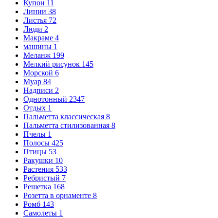
Купон
11
Линии
38
Листья
72
Люди
2
Макраме
4
машины
1
Меланж
199
Мелкий рисунок
145
Морской
6
Муар
84
Надписи
2
Однотонный
2347
Отдых
1
Пальметта классическая
8
Пальметта стилизованная
8
Пчелы
1
Полосы
425
Птицы
53
Ракушки
10
Растения
533
Ребристый
7
Решетка
168
Розетта в орнаменте
8
Ромб
143
Самолеты
1