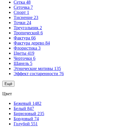
Сетка
48
Сеточка
7
Спорт
1
Тиснение
23
Точки
24
Треугольник
2
Тропический
6
Фактура
66
Фактура дерево
84
Флористика
3
Цветы
419
Черточки
6
Шанель
5
Этнические мотивы
135
Эффект состаренности
76
Ещё
Цвет
Бежевый
1482
Белый
847
Бирюзовый
235
Бордовый
74
Голубой
551