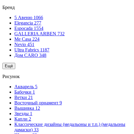
Бренд
5 Авеню
1066
Elegancia
277
Espocada
1554
GALLERIA ARBEN
732
Me Casa
224
Nevio
451
Ultra Fabrics
1187
Дом CARO
348
Ещё
Рисунок
Акварель
5
Бабочки
1
Ветки
21
Восточный орнамент
9
Вышивка
12
Звезды
1
Капли
2
Классические дизайны (медальоны и т.п.) (медальоны
дамаски)
33