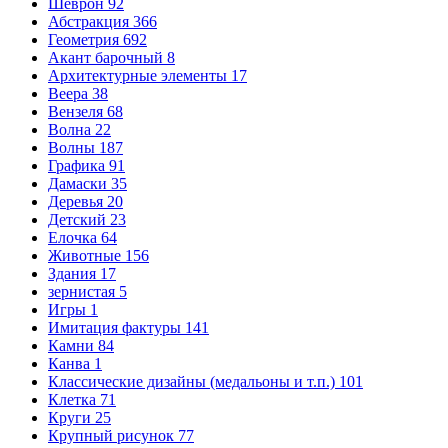
Шеврон
92
Абстракция
366
Геометрия
692
Акант барочный
8
Архитектурные элементы
17
Веера
38
Вензеля
68
Волна
22
Волны
187
Графика
91
Дамаски
35
Деревья
20
Детский
23
Елочка
64
Животные
156
Здания
17
зернистая
5
Игры
1
Имитация фактуры
141
Камни
84
Канва
1
Классические дизайны (медальоны и т.п.)
101
Клетка
71
Круги
25
Крупный рисунок
77