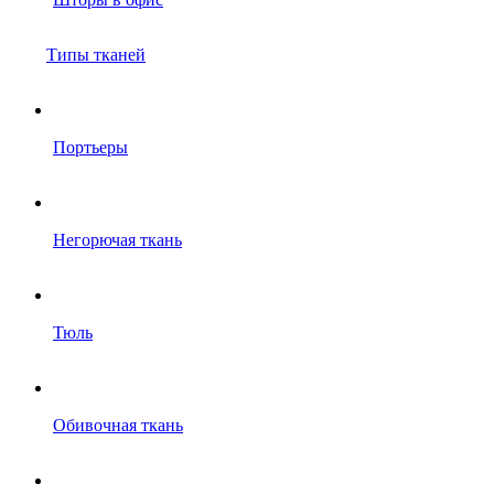
Типы тканей
Портьеры
Негорючая ткань
Тюль
Обивочная ткань