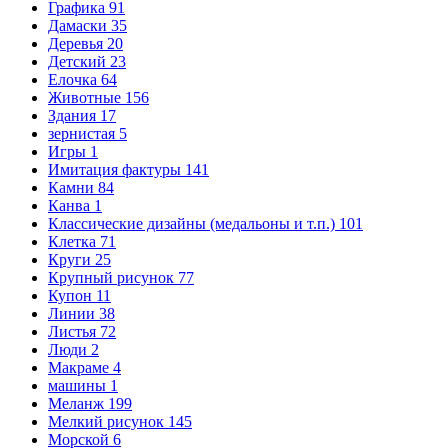
Графика
91
Дамаски
35
Деревья
20
Детский
23
Елочка
64
Животные
156
Здания
17
зернистая
5
Игры
1
Имитация фактуры
141
Камни
84
Канва
1
Классические дизайны (медальоны и т.п.)
101
Клетка
71
Круги
25
Крупный рисунок
77
Купон
11
Линии
38
Листья
72
Люди
2
Макраме
4
машины
1
Меланж
199
Мелкий рисунок
145
Морской
6