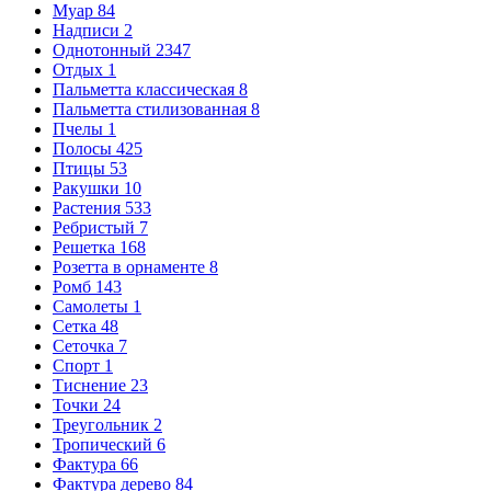
Муар
84
Надписи
2
Однотонный
2347
Отдых
1
Пальметта классическая
8
Пальметта стилизованная
8
Пчелы
1
Полосы
425
Птицы
53
Ракушки
10
Растения
533
Ребристый
7
Решетка
168
Розетта в орнаменте
8
Ромб
143
Самолеты
1
Сетка
48
Сеточка
7
Спорт
1
Тиснение
23
Точки
24
Треугольник
2
Тропический
6
Фактура
66
Фактура дерево
84