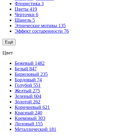
Флористика
3
Цветы
419
Черточки
6
Шанель
5
Этнические мотивы
135
Эффект состаренности
76
Ещё
Цвет
Бежевый
1482
Белый
847
Бирюзовый
235
Бордовый
74
Голубой
551
Желтый
275
Зеленый
604
Золотой
262
Коричневый
621
Красный
240
Кремовый
303
Лиловый
155
Металлический
181