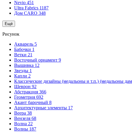
Nevio
451
Ultra Fabrics
1187
Дом CARO
348
Ещё
Рисунок
Акварель
5
Бабочки
1
Ветки
21
Восточный орнамент
9
Вышивка
12
Звезды
1
Капли
2
Классические дизайны (медальоны и т.п.) (медальоны да
Шеврон
92
Абстракция
366
Геометрия
692
Акант барочный
8
Архитектурные элементы
17
Веера
38
Вензеля
68
Волна
22
Волны
187