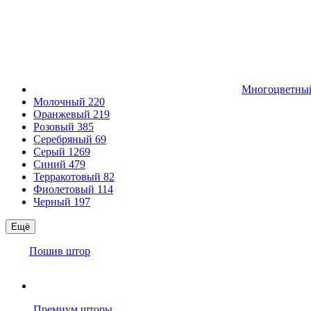
Многоцветн
Молочный
220
Оранжевый
219
Розовый
385
Серебряный
69
Серый
1269
Синий
479
Терракотовый
82
Фиолетовый
114
Черный
197
Ещё
Пошив штор
Премиум шторы