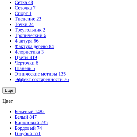
Сетка
48
Сеточка
7
Спорт
1
Тиснение
23
Точки
24
Треугольник
2
Тропический
6
Фактура
66
Фактура дерево
84
Флористика
3
Цветы
419
Черточки
6
Шанель
5
Этнические мотивы
135
Эффект состаренности
76
Ещё
Цвет
Бежевый
1482
Белый
847
Бирюзовый
235
Бордовый
74
Голубой
551