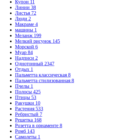
Купон
11
Линии
38
Листья
72
Люди
2
Макраме
4
машины
1
Меланж
199
Мелкий рисунок
145
Морской
6
Муар
84
Надписи
2
Однотонный
2347
Отдых
1
Пальметта классическая
8
Пальметта стилизованная
8
Пчелы
1
Полосы
425
Птицы
53
Ракушки
10
Растения
533
Ребристый
7
Решетка
168
Розетта в орнаменте
8
Ромб
143
Самолеты
1