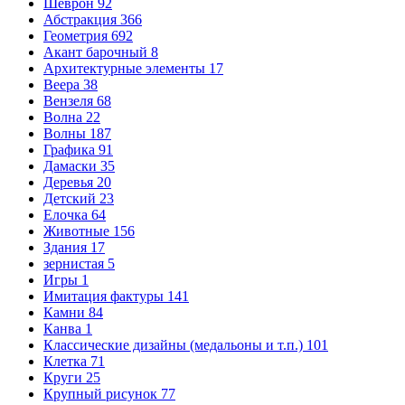
Шеврон
92
Абстракция
366
Геометрия
692
Акант барочный
8
Архитектурные элементы
17
Веера
38
Вензеля
68
Волна
22
Волны
187
Графика
91
Дамаски
35
Деревья
20
Детский
23
Елочка
64
Животные
156
Здания
17
зернистая
5
Игры
1
Имитация фактуры
141
Камни
84
Канва
1
Классические дизайны (медальоны и т.п.)
101
Клетка
71
Круги
25
Крупный рисунок
77