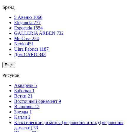
Бренд
5 Авеню
1066
Elegancia
277
Espocada
1554
GALLERIA ARBEN
732
Me Casa
224
Nevio
451
Ultra Fabrics
1187
Дом CARO
348
Ещё
Рисунок
Акварель
5
Бабочки
1
Ветки
21
Восточный орнамент
9
Вышивка
12
Звезды
1
Капли
2
Классические дизайны (медальоны и т.п.) (медальоны
дамаски)
33