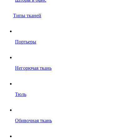
Типы тканей
Портьеры
Негорючая ткань
Тюль
Обивочная ткань