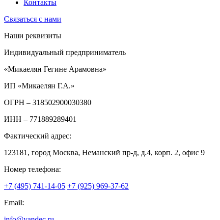
Контакты
Связаться с нами
Наши реквизиты
Индивидуальный предприниматель
«Микаелян Гегине Арамовна»
ИП «Микаелян Г.А.»
ОГРН
– 318502900030380
ИНН
– 771889289401
Фактический адрес:
123181, город Москва, Неманский пр-д, д.4, корп. 2, офис 9
Номер телефона:
+7 (495) 741-14-05
+7 (925) 969-37-62
Email:
info@vandec.ru