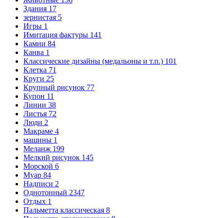
Здания
17
зернистая
5
Игры
1
Имитация фактуры
141
Камни
84
Канва
1
Классические дизайны (медальоны и т.п.)
101
Клетка
71
Круги
25
Крупный рисунок
77
Купон
11
Линии
38
Листья
72
Люди
2
Макраме
4
машины
1
Меланж
199
Мелкий рисунок
145
Морской
6
Муар
84
Надписи
2
Однотонный
2347
Отдых
1
Пальметта классическая
8