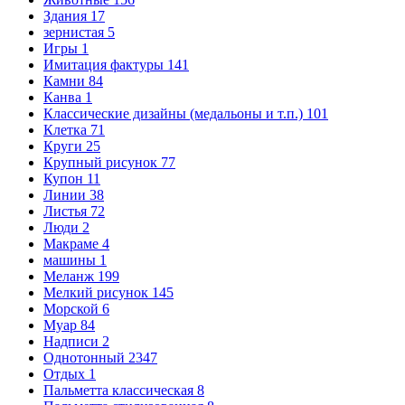
Здания
17
зернистая
5
Игры
1
Имитация фактуры
141
Камни
84
Канва
1
Классические дизайны (медальоны и т.п.)
101
Клетка
71
Круги
25
Крупный рисунок
77
Купон
11
Линии
38
Листья
72
Люди
2
Макраме
4
машины
1
Меланж
199
Мелкий рисунок
145
Морской
6
Муар
84
Надписи
2
Однотонный
2347
Отдых
1
Пальметта классическая
8