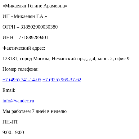
«Микаелян Гегине Арамовна»
ИП «Микаелян Г.А.»
ОГРН
– 318502900030380
ИНН
– 771889289401
Фактический адрес:
123181, город Москва, Неманский пр-д, д.4, корп. 2, офис 9
Номер телефона:
+7 (495) 741-14-05
+7 (925) 969-37-62
Email:
info@vandec.ru
Мы работаем 7 дней в неделю
ПН-ПТ |
9:00-19:00