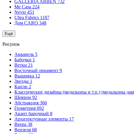
GALLERIA ARBEN
732
Me Casa
224
Nevio
451
Ultra Fabrics
1187
Дом CARO
348
Ещё
Рисунок
Акварель
5
Бабочки
1
Ветки
21
Восточный орнамент
9
Вышивка
12
Звезды
1
Капли
2
Классические дизайны (медальоны и т.п.) (медальоны да
Шеврон
92
Абстракция
366
Геометрия
692
Акант барочный
8
Архитектурные элементы
17
Веера
38
Вензеля
68