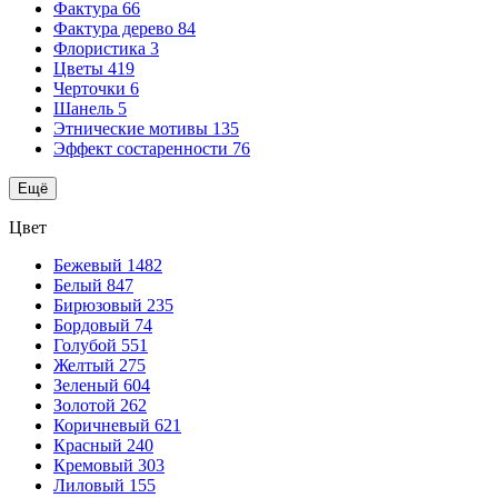
Фактура
66
Фактура дерево
84
Флористика
3
Цветы
419
Черточки
6
Шанель
5
Этнические мотивы
135
Эффект состаренности
76
Ещё
Цвет
Бежевый
1482
Белый
847
Бирюзовый
235
Бордовый
74
Голубой
551
Желтый
275
Зеленый
604
Золотой
262
Коричневый
621
Красный
240
Кремовый
303
Лиловый
155