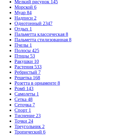
Мелкий рисунок
145
Морской
6
Муар
84
Надписи
2
Однотонный
2347
Отдых
1
Пальметта классическая
8
Пальметта стилизованная
8
Пчелы
1
Полосы
425
Птицы
53
Ракушки
10
Растения
533
Ребристый
7
Решетка
168
Розетта в орнаменте
8
Ромб
143
Самолеты
1
Сетка
48
Сеточка
7
Спорт
1
Тиснение
23
Точки
24
Треугольник
2
Тропический
6