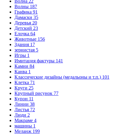
Волна
22
Волны
187
Графика
91
Дамаски
35
Деревья
20
Детский
23
Елочка
64
Животные
156
Здания
17
зернистая
5
Игры
1
Имитация фактуры
141
Камни
84
Канва
1
Классические дизайны (медальоны и т.п.)
101
Клетка
71
Круги
25
Крупный рисунок
77
Купон
11
Линии
38
Листья
72
Люди
2
Макраме
4
машины
1
Меланж
199