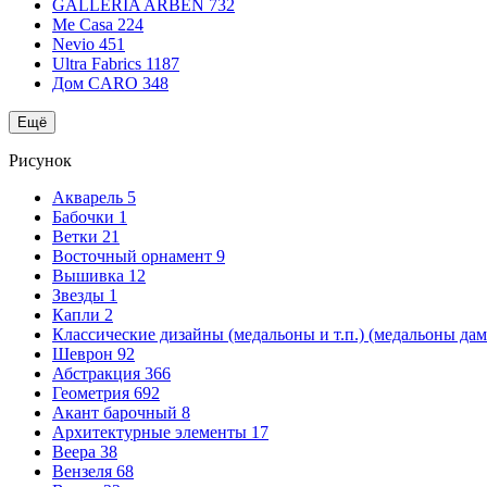
GALLERIA ARBEN
732
Me Casa
224
Nevio
451
Ultra Fabrics
1187
Дом CARO
348
Ещё
Рисунок
Акварель
5
Бабочки
1
Ветки
21
Восточный орнамент
9
Вышивка
12
Звезды
1
Капли
2
Классические дизайны (медальоны и т.п.) (медальоны да
Шеврон
92
Абстракция
366
Геометрия
692
Акант барочный
8
Архитектурные элементы
17
Веера
38
Вензеля
68