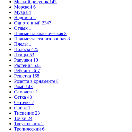
Мелкий рисунок
145
Морской
6
Муар
84
Надписи
2
Однотонный
2347
Отдых
1
Пальметта классическая
8
Пальметта стилизованная
8
Пчелы
1
Полосы
425
Птицы
53
Ракушки
10
Растения
533
Ребристый
7
Решетка
168
Розетта в орнаменте
8
Ромб
143
Самолеты
1
Сетка
48
Сеточка
7
Спорт
1
Тиснение
23
Точки
24
Треугольник
2
Тропический
6