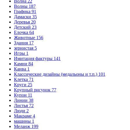
Волна
22
Волны
187
Графика
91
Дамаски
35
Деревья
20
Детский
23
Елочка
64
Животные
156
Здания
17
зернистая
5
Игры
1
Имитация фактуры
141
Камни
84
Канва
1
Классические дизайны (медальоны и т.п.)
101
Клетка
71
Круги
25
Крупный рисунок
77
Купон
11
Линии
38
Листья
72
Люди
2
Макраме
4
машины
1
Меланж
199