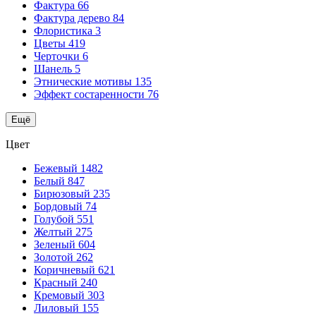
Фактура
66
Фактура дерево
84
Флористика
3
Цветы
419
Черточки
6
Шанель
5
Этнические мотивы
135
Эффект состаренности
76
Ещё
Цвет
Бежевый
1482
Белый
847
Бирюзовый
235
Бордовый
74
Голубой
551
Желтый
275
Зеленый
604
Золотой
262
Коричневый
621
Красный
240
Кремовый
303
Лиловый
155