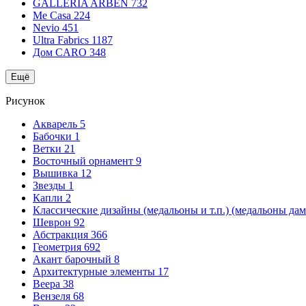
GALLERIA ARBEN
732
Me Casa
224
Nevio
451
Ultra Fabrics
1187
Дом CARO
348
Ещё
Рисунок
Акварель
5
Бабочки
1
Ветки
21
Восточный орнамент
9
Вышивка
12
Звезды
1
Капли
2
Классические дизайны (медальоны и т.п.) (медальоны да
Шеврон
92
Абстракция
366
Геометрия
692
Акант барочный
8
Архитектурные элементы
17
Веера
38
Вензеля
68