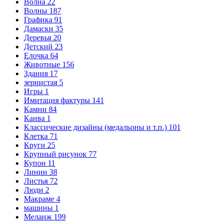
Волна
22
Волны
187
Графика
91
Дамаски
35
Деревья
20
Детский
23
Елочка
64
Животные
156
Здания
17
зернистая
5
Игры
1
Имитация фактуры
141
Камни
84
Канва
1
Классические дизайны (медальоны и т.п.)
101
Клетка
71
Круги
25
Крупный рисунок
77
Купон
11
Линии
38
Листья
72
Люди
2
Макраме
4
машины
1
Меланж
199