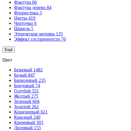
Фактура
66
Фактура дерево
84
Флористика
3
Цветы
419
Черточки
6
Шанель
5
Этнические мотивы
135
Эффект состаренности
76
Ещё
Цвет
Бежевый
1482
Белый
847
Бирюзовый
235
Бордовый
74
Голубой
551
Желтый
275
Зеленый
604
Золотой
262
Коричневый
621
Красный
240
Кремовый
303
Лиловый
155