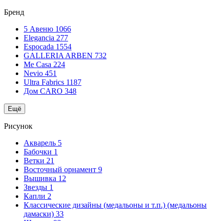
Бренд
5 Авеню
1066
Elegancia
277
Espocada
1554
GALLERIA ARBEN
732
Me Casa
224
Nevio
451
Ultra Fabrics
1187
Дом CARO
348
Ещё
Рисунок
Акварель
5
Бабочки
1
Ветки
21
Восточный орнамент
9
Вышивка
12
Звезды
1
Капли
2
Классические дизайны (медальоны и т.п.) (медальоны
дамаски)
33