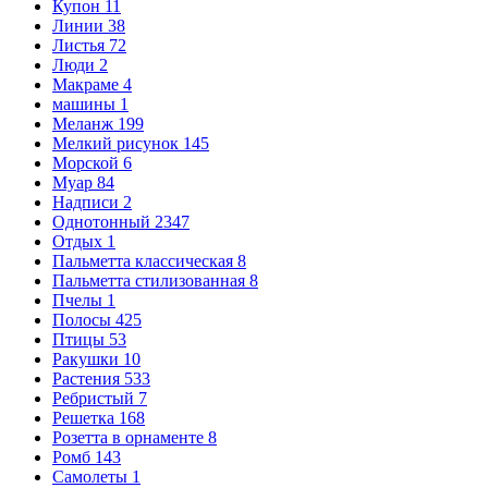
Купон
11
Линии
38
Листья
72
Люди
2
Макраме
4
машины
1
Меланж
199
Мелкий рисунок
145
Морской
6
Муар
84
Надписи
2
Однотонный
2347
Отдых
1
Пальметта классическая
8
Пальметта стилизованная
8
Пчелы
1
Полосы
425
Птицы
53
Ракушки
10
Растения
533
Ребристый
7
Решетка
168
Розетта в орнаменте
8
Ромб
143
Самолеты
1