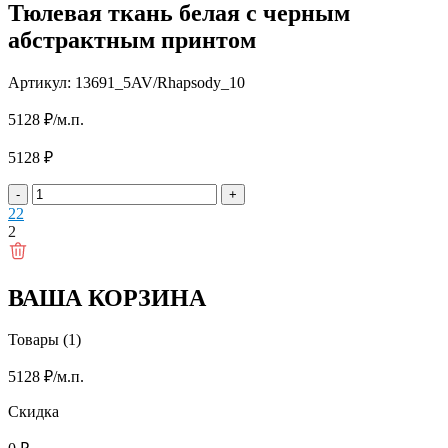
Тюлевая ткань белая с черным
абстрактным принтом
Артикул: 13691_5AV/Rhapsody_10
5128
₽
/м.п.
5128
₽
-
+
2
2
2
ВАША КОРЗИНА
Товары (1)
5128
₽
/м.п.
Скидка