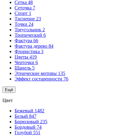
Сетка
48
Сеточка
7
Спорт
1
Тиснение
23
Точки
24
Треугольник
2
Тропический
6
Фактура
66
Фактура дерево
84
Флористика
3
Цветы
419
Черточки
6
Шанель
5
Этнические мотивы
135
Эффект состаренности
76
Ещё
Цвет
Бежевый
1482
Белый
847
Бирюзовый
235
Бордовый
74
Голубой
551