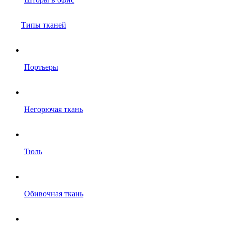
Типы тканей
Портьеры
Негорючая ткань
Тюль
Обивочная ткань