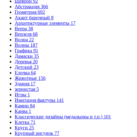
Шеврон
92
Абстракция
366
Геометрия
692
Акант барочный
8
Архитектурные элементы
17
Веера
38
Вензеля
68
Волна
22
Волны
187
Графика
91
Дамаски
35
Деревья
20
Детский
23
Елочка
64
Животные
156
Здания
17
зернистая
5
Игры
1
Имитация фактуры
141
Камни
84
Канва
1
Классические дизайны (медальоны и т.п.)
101
Клетка
71
Круги
25
Крупный рисунок
77