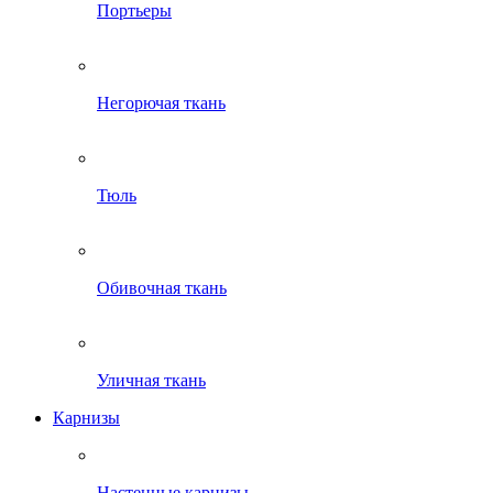
Портьеры
Негорючая ткань
Тюль
Обивочная ткань
Уличная ткань
Карнизы
Настенные карнизы