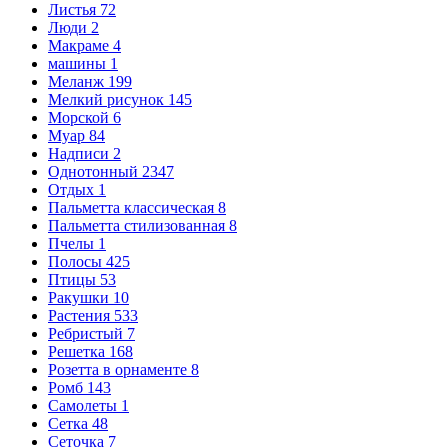
Листья
72
Люди
2
Макраме
4
машины
1
Меланж
199
Мелкий рисунок
145
Морской
6
Муар
84
Надписи
2
Однотонный
2347
Отдых
1
Пальметта классическая
8
Пальметта стилизованная
8
Пчелы
1
Полосы
425
Птицы
53
Ракушки
10
Растения
533
Ребристый
7
Решетка
168
Розетта в орнаменте
8
Ромб
143
Самолеты
1
Сетка
48
Сеточка
7