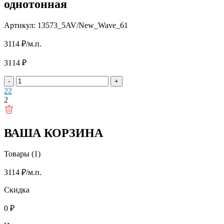
однотонная
Артикул: 13573_5AV/New_Wave_61
3114
₽
/м.п.
3114
₽
-
+
2
2
2
ВАША КОРЗИНА
Товары (1)
3114
₽
/м.п.
Скидка
0
₽