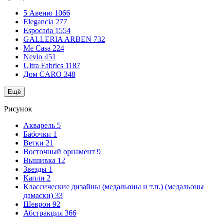
5 Авеню
1066
Elegancia
277
Espocada
1554
GALLERIA ARBEN
732
Me Casa
224
Nevio
451
Ultra Fabrics
1187
Дом CARO
348
Ещё
Рисунок
Акварель
5
Бабочки
1
Ветки
21
Восточный орнамент
9
Вышивка
12
Звезды
1
Капли
2
Классические дизайны (медальоны и т.п.) (медальоны
дамаски)
33
Шеврон
92
Абстракция
366