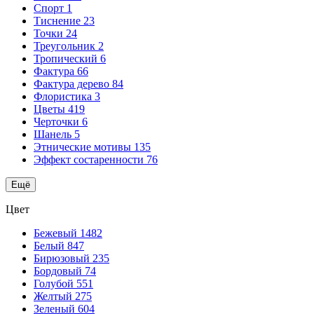
Спорт
1
Тиснение
23
Точки
24
Треугольник
2
Тропический
6
Фактура
66
Фактура дерево
84
Флористика
3
Цветы
419
Черточки
6
Шанель
5
Этнические мотивы
135
Эффект состаренности
76
Ещё
Цвет
Бежевый
1482
Белый
847
Бирюзовый
235
Бордовый
74
Голубой
551
Желтый
275
Зеленый
604