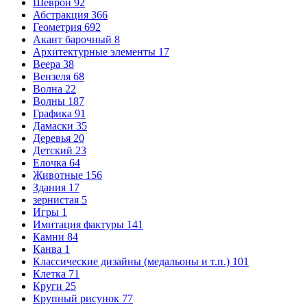
Шеврон
92
Абстракция
366
Геометрия
692
Акант барочный
8
Архитектурные элементы
17
Веера
38
Вензеля
68
Волна
22
Волны
187
Графика
91
Дамаски
35
Деревья
20
Детский
23
Елочка
64
Животные
156
Здания
17
зернистая
5
Игры
1
Имитация фактуры
141
Камни
84
Канва
1
Классические дизайны (медальоны и т.п.)
101
Клетка
71
Круги
25
Крупный рисунок
77