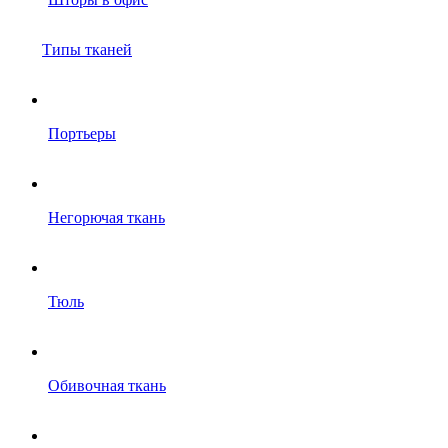
Типы тканей
Портьеры
Негорючая ткань
Тюль
Обивочная ткань