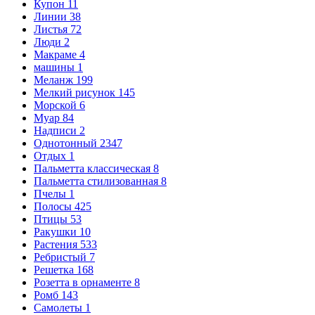
Купон
11
Линии
38
Листья
72
Люди
2
Макраме
4
машины
1
Меланж
199
Мелкий рисунок
145
Морской
6
Муар
84
Надписи
2
Однотонный
2347
Отдых
1
Пальметта классическая
8
Пальметта стилизованная
8
Пчелы
1
Полосы
425
Птицы
53
Ракушки
10
Растения
533
Ребристый
7
Решетка
168
Розетта в орнаменте
8
Ромб
143
Самолеты
1