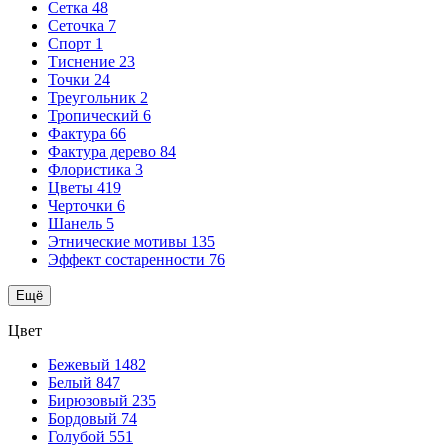
Сетка
48
Сеточка
7
Спорт
1
Тиснение
23
Точки
24
Треугольник
2
Тропический
6
Фактура
66
Фактура дерево
84
Флористика
3
Цветы
419
Черточки
6
Шанель
5
Этнические мотивы
135
Эффект состаренности
76
Ещё
Цвет
Бежевый
1482
Белый
847
Бирюзовый
235
Бордовый
74
Голубой
551