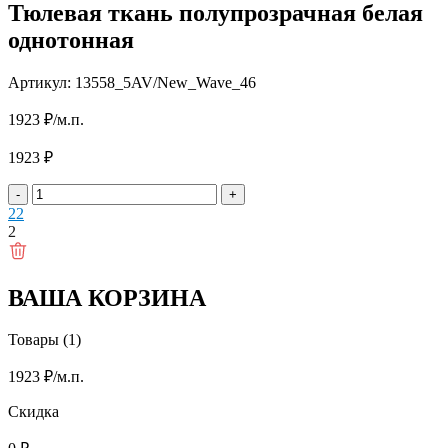
Тюлевая ткань полупрозрачная белая
однотонная
Артикул: 13558_5AV/New_Wave_46
1923
₽
/м.п.
1923
₽
-
+
2
2
2
ВАША КОРЗИНА
Товары (1)
1923
₽
/м.п.
Скидка