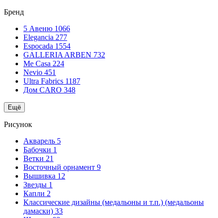
Бренд
5 Авеню
1066
Elegancia
277
Espocada
1554
GALLERIA ARBEN
732
Me Casa
224
Nevio
451
Ultra Fabrics
1187
Дом CARO
348
Ещё
Рисунок
Акварель
5
Бабочки
1
Ветки
21
Восточный орнамент
9
Вышивка
12
Звезды
1
Капли
2
Классические дизайны (медальоны и т.п.) (медальоны
дамаски)
33