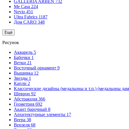
GALLERIA ARBEN
732
Me Casa
224
Nevio
451
Ultra Fabrics
1187
Дом CARO
348
Ещё
Рисунок
Акварель
5
Бабочки
1
Ветки
21
Восточный орнамент
9
Вышивка
12
Звезды
1
Капли
2
Классические дизайны (медальоны и т.п.) (медальоны да
Шеврон
92
Абстракция
366
Геометрия
692
Акант барочный
8
Архитектурные элементы
17
Веера
38
Вензеля
68