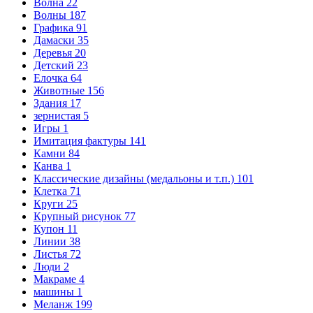
Волна
22
Волны
187
Графика
91
Дамаски
35
Деревья
20
Детский
23
Елочка
64
Животные
156
Здания
17
зернистая
5
Игры
1
Имитация фактуры
141
Камни
84
Канва
1
Классические дизайны (медальоны и т.п.)
101
Клетка
71
Круги
25
Крупный рисунок
77
Купон
11
Линии
38
Листья
72
Люди
2
Макраме
4
машины
1
Меланж
199