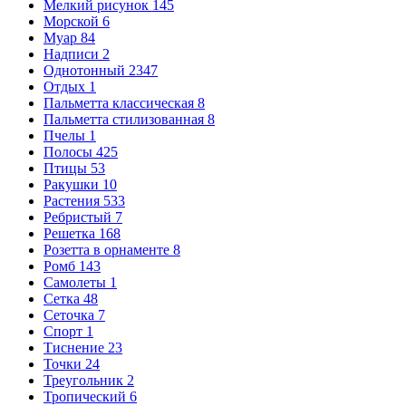
Мелкий рисунок
145
Морской
6
Муар
84
Надписи
2
Однотонный
2347
Отдых
1
Пальметта классическая
8
Пальметта стилизованная
8
Пчелы
1
Полосы
425
Птицы
53
Ракушки
10
Растения
533
Ребристый
7
Решетка
168
Розетта в орнаменте
8
Ромб
143
Самолеты
1
Сетка
48
Сеточка
7
Спорт
1
Тиснение
23
Точки
24
Треугольник
2
Тропический
6