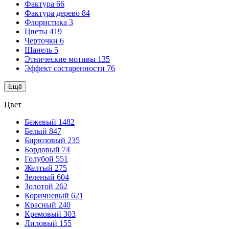
Фактура
66
Фактура дерево
84
Флористика
3
Цветы
419
Черточки
6
Шанель
5
Этнические мотивы
135
Эффект состаренности
76
Ещё
Цвет
Бежевый
1482
Белый
847
Бирюзовый
235
Бордовый
74
Голубой
551
Желтый
275
Зеленый
604
Золотой
262
Коричневый
621
Красный
240
Кремовый
303
Лиловый
155