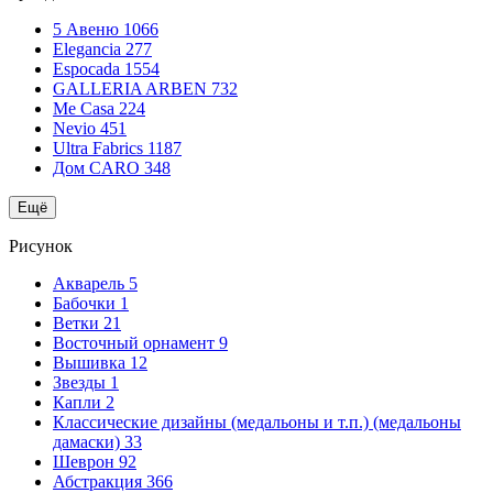
5 Авеню
1066
Elegancia
277
Espocada
1554
GALLERIA ARBEN
732
Me Casa
224
Nevio
451
Ultra Fabrics
1187
Дом CARO
348
Ещё
Рисунок
Акварель
5
Бабочки
1
Ветки
21
Восточный орнамент
9
Вышивка
12
Звезды
1
Капли
2
Классические дизайны (медальоны и т.п.) (медальоны
дамаски)
33
Шеврон
92
Абстракция
366