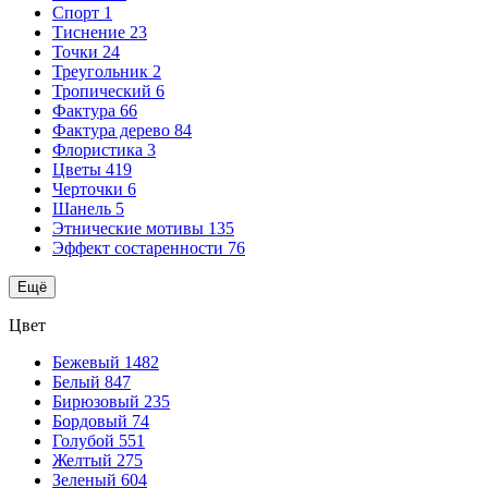
Спорт
1
Тиснение
23
Точки
24
Треугольник
2
Тропический
6
Фактура
66
Фактура дерево
84
Флористика
3
Цветы
419
Черточки
6
Шанель
5
Этнические мотивы
135
Эффект состаренности
76
Ещё
Цвет
Бежевый
1482
Белый
847
Бирюзовый
235
Бордовый
74
Голубой
551
Желтый
275
Зеленый
604