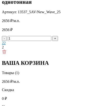
однотонная
Артикул: 13537_5AV/New_Wave_25
2656
₽
/м.п.
2656
₽
-
+
2
2
2
ВАША КОРЗИНА
Товары (1)
2656
₽
/м.п.
Скидка
0
₽