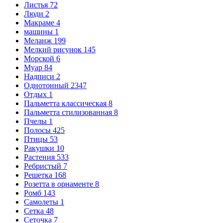
Листья
72
Люди
2
Макраме
4
машины
1
Меланж
199
Мелкий рисунок
145
Морской
6
Муар
84
Надписи
2
Однотонный
2347
Отдых
1
Пальметта классическая
8
Пальметта стилизованная
8
Пчелы
1
Полосы
425
Птицы
53
Ракушки
10
Растения
533
Ребристый
7
Решетка
168
Розетта в орнаменте
8
Ромб
143
Самолеты
1
Сетка
48
Сеточка
7