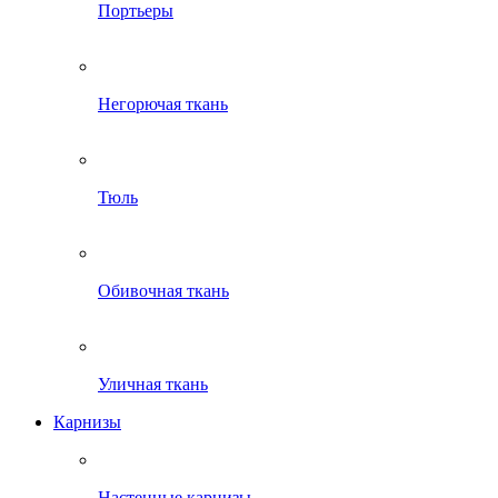
Портьеры
Негорючая ткань
Тюль
Обивочная ткань
Уличная ткань
Карнизы
Настенные карнизы