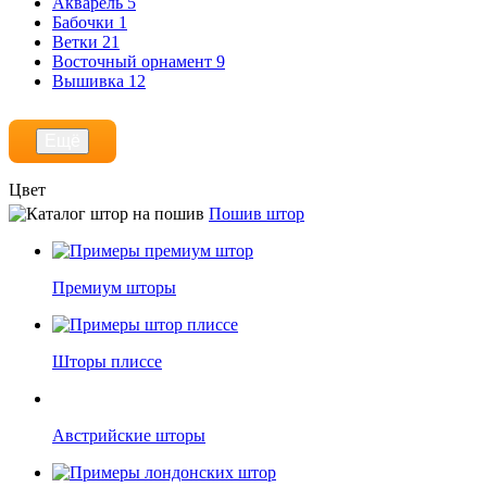
Акварель
5
Бабочки
1
Ветки
21
Восточный орнамент
9
Вышивка
12
Ещё
Цвет
Пошив штор
Бежевый
1482
Белый
847
Бирюзовый
235
Бордовый
74
Премиум шторы
Голубой
551
Шторы плиссе
Ещё
Австрийские шторы