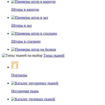
Балдахины
Шторы в ванную
Шторы в зал
Шторы на люверсах
Шторы в спальню
Шторы классические
Типы тканей
Шторы на балкон
Шторы зебра (день-ночь)
Портьеры
Шторы в дом
Шторы мираж
Негорючая ткань
Шторы в офис