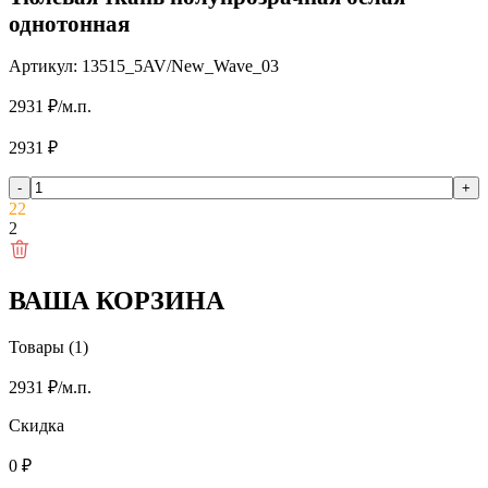
однотонная
Артикул: 13515_5AV/New_Wave_03
2931
₽
/м.п.
2931
₽
-
+
2
2
2
ВАША КОРЗИНА
Товары (1)
2931
₽
/м.п.
Скидка
0
₽