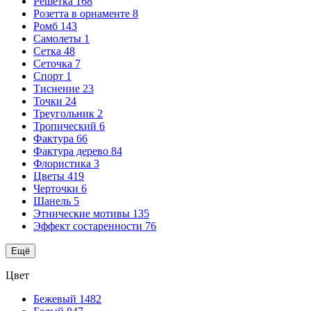
Решетка
168
Розетта в орнаменте
8
Ромб
143
Самолеты
1
Сетка
48
Сеточка
7
Спорт
1
Тиснение
23
Точки
24
Треугольник
2
Тропический
6
Фактура
66
Фактура дерево
84
Флористика
3
Цветы
419
Черточки
6
Шанель
5
Этнические мотивы
135
Эффект состаренности
76
Ещё
Цвет
Бежевый
1482