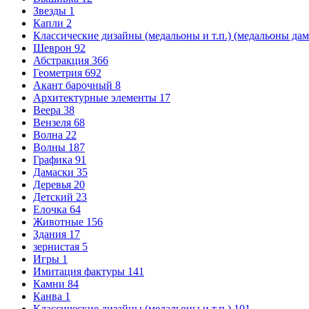
Звезды
1
Капли
2
Классические дизайны (медальоны и т.п.) (медальоны да
Шеврон
92
Абстракция
366
Геометрия
692
Акант барочный
8
Архитектурные элементы
17
Веера
38
Вензеля
68
Волна
22
Волны
187
Графика
91
Дамаски
35
Деревья
20
Детский
23
Елочка
64
Животные
156
Здания
17
зернистая
5
Игры
1
Имитация фактуры
141
Камни
84
Канва
1
Классические дизайны (медальоны и т.п.)
101