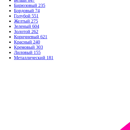
Белый
847
Бирюзовый
235
Бордовый
74
Голубой
551
Желтый
275
Зеленый
604
Золотой
262
Коричневый
621
Красный
240
Кремовый
303
Лиловый
155
Металлический
181