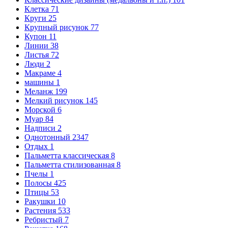
Клетка
71
Круги
25
Крупный рисунок
77
Купон
11
Линии
38
Листья
72
Люди
2
Макраме
4
машины
1
Меланж
199
Мелкий рисунок
145
Морской
6
Муар
84
Надписи
2
Однотонный
2347
Отдых
1
Пальметта классическая
8
Пальметта стилизованная
8
Пчелы
1
Полосы
425
Птицы
53
Ракушки
10
Растения
533
Ребристый
7