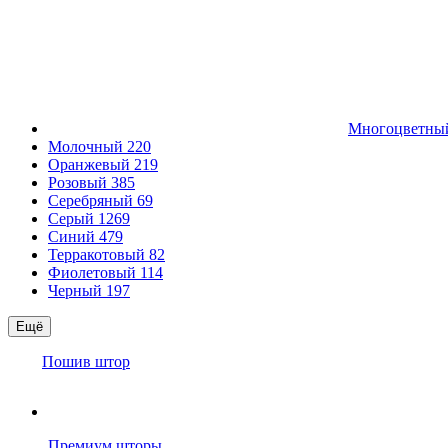
Многоцветн
Молочный
220
Оранжевый
219
Розовый
385
Серебряный
69
Серый
1269
Синий
479
Терракотовый
82
Фиолетовый
114
Черный
197
Ещё
Пошив штор
Премиум шторы