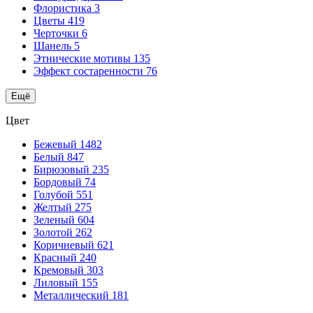
Флористика
3
Цветы
419
Черточки
6
Шанель
5
Этнические мотивы
135
Эффект состаренности
76
Ещё
Цвет
Бежевый
1482
Белый
847
Бирюзовый
235
Бордовый
74
Голубой
551
Желтый
275
Зеленый
604
Золотой
262
Коричневый
621
Красный
240
Кремовый
303
Лиловый
155
Металлический
181