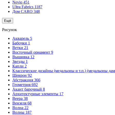
Nevio
451
Ultra Fabrics
1187
Дом CARO
348
Ещё
Рисунок
Акварель
5
Бабочки
1
Ветки
21
Восточный орнамент
9
Вышивка
12
Звезды
1
Капли
2
Классические дизайны (медальоны и т.п.) (медальоны да
Шеврон
92
Абстракция
366
Геометрия
692
Акант барочный
8
Архитектурные элементы
17
Веера
38
Вензеля
68
Волна
22
Волны
187