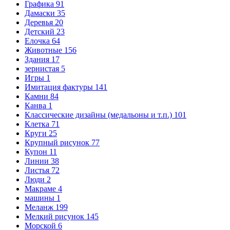
Графика
91
Дамаски
35
Деревья
20
Детский
23
Елочка
64
Животные
156
Здания
17
зернистая
5
Игры
1
Имитация фактуры
141
Камни
84
Канва
1
Классические дизайны (медальоны и т.п.)
101
Клетка
71
Круги
25
Крупный рисунок
77
Купон
11
Линии
38
Листья
72
Люди
2
Макраме
4
машины
1
Меланж
199
Мелкий рисунок
145
Морской
6