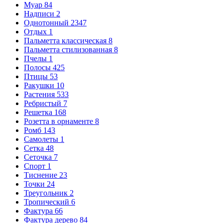
Муар
84
Надписи
2
Однотонный
2347
Отдых
1
Пальметта классическая
8
Пальметта стилизованная
8
Пчелы
1
Полосы
425
Птицы
53
Ракушки
10
Растения
533
Ребристый
7
Решетка
168
Розетта в орнаменте
8
Ромб
143
Самолеты
1
Сетка
48
Сеточка
7
Спорт
1
Тиснение
23
Точки
24
Треугольник
2
Тропический
6
Фактура
66
Фактура дерево
84