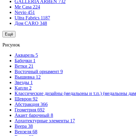
GALLERIA ARBEN
732
Me Casa
224
Nevio
451
Ultra Fabrics
1187
Дом CARO
348
Ещё
Рисунок
Акварель
5
Бабочки
1
Ветки
21
Восточный орнамент
9
Вышивка
12
Звезды
1
Капли
2
Классические дизайны (медальоны и т.п.) (медальоны да
Шеврон
92
Абстракция
366
Геометрия
692
Акант барочный
8
Архитектурные элементы
17
Веера
38
Вензеля
68