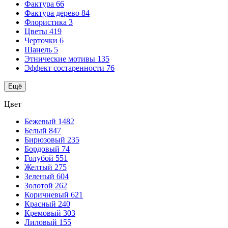
Фактура
66
Фактура дерево
84
Флористика
3
Цветы
419
Черточки
6
Шанель
5
Этнические мотивы
135
Эффект состаренности
76
Ещё
Цвет
Бежевый
1482
Белый
847
Бирюзовый
235
Бордовый
74
Голубой
551
Желтый
275
Зеленый
604
Золотой
262
Коричневый
621
Красный
240
Кремовый
303
Лиловый
155