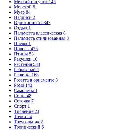
Мелкий рисунок
145
Морской
6
Муар
84
Надписи
2
Однотонный
2347
Отдых
1
Пальметта классическая
8
Пальметта стилизованная
8
Пчелы
1
Полосы
425
Птицы
53
Ракушки
10
Растения
533
Ребристый
7
Решетка
168
Розетта в орнаменте
8
Ромб
143
Самолеты
1
Сетка
48
Сеточка
7
Спорт
1
Тиснение
23
Точки
24
Треугольник
2
Тропический
6