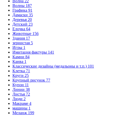
Волна
22
Волны
187
Графика
91
Дамаски
35
Деревья
20
Детский
23
Елочка
64
Животные
156
Здания
17
зернистая
5
Игры
1
Имитация фактуры
141
Камни
84
Канва
1
Классические дизайны (медальоны и т.п.)
101
Клетка
71
Круги
25
Крупный рисунок
77
Купон
11
Линии
38
Листья
72
Люди
2
Макраме
4
машины
1
Меланж
199