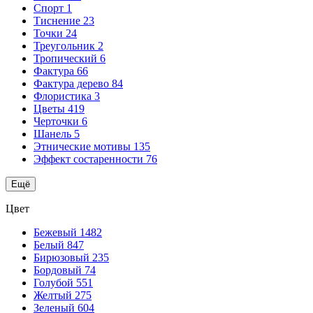
Спорт
1
Тиснение
23
Точки
24
Треугольник
2
Тропический
6
Фактура
66
Фактура дерево
84
Флористика
3
Цветы
419
Черточки
6
Шанель
5
Этнические мотивы
135
Эффект состаренности
76
Ещё
Цвет
Бежевый
1482
Белый
847
Бирюзовый
235
Бордовый
74
Голубой
551
Желтый
275
Зеленый
604