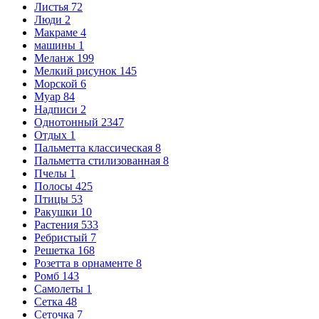
Листья
72
Люди
2
Макраме
4
машины
1
Меланж
199
Мелкий рисунок
145
Морской
6
Муар
84
Надписи
2
Однотонный
2347
Отдых
1
Пальметта классическая
8
Пальметта стилизованная
8
Пчелы
1
Полосы
425
Птицы
53
Ракушки
10
Растения
533
Ребристый
7
Решетка
168
Розетта в орнаменте
8
Ромб
143
Самолеты
1
Сетка
48
Сеточка
7