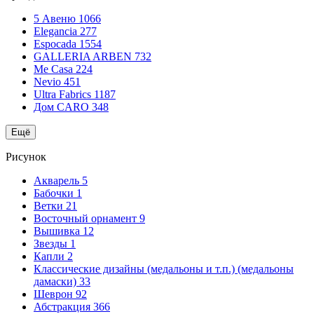
5 Авеню
1066
Elegancia
277
Espocada
1554
GALLERIA ARBEN
732
Me Casa
224
Nevio
451
Ultra Fabrics
1187
Дом CARO
348
Ещё
Рисунок
Акварель
5
Бабочки
1
Ветки
21
Восточный орнамент
9
Вышивка
12
Звезды
1
Капли
2
Классические дизайны (медальоны и т.п.) (медальоны
дамаски)
33
Шеврон
92
Абстракция
366