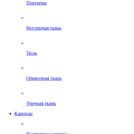
Портьеры
Негорючая ткань
Тюль
Обивочная ткань
Уличная ткань
Карнизы
Настенные карнизы