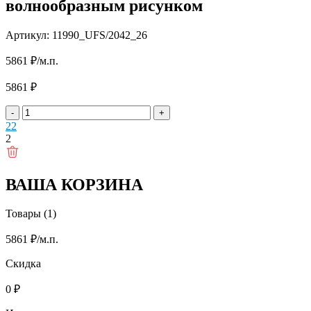
волнообразным рисунком
Артикул: 11990_UFS/2042_26
5861
₽
/м.п.
5861
₽
-
+
2
2
2
ВАША КОРЗИНА
Товары (1)
5861
₽
/м.п.
Скидка
0
₽