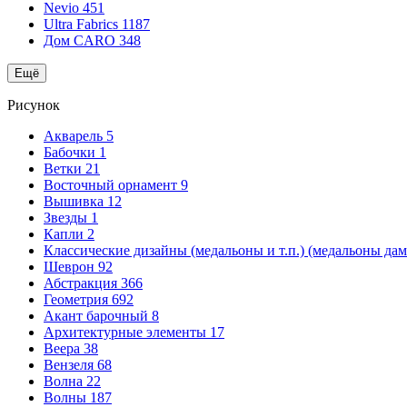
Nevio
451
Ultra Fabrics
1187
Дом CARO
348
Ещё
Рисунок
Акварель
5
Бабочки
1
Ветки
21
Восточный орнамент
9
Вышивка
12
Звезды
1
Капли
2
Классические дизайны (медальоны и т.п.) (медальоны да
Шеврон
92
Абстракция
366
Геометрия
692
Акант барочный
8
Архитектурные элементы
17
Веера
38
Вензеля
68
Волна
22
Волны
187