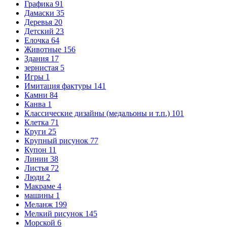
Графика
91
Дамаски
35
Деревья
20
Детский
23
Елочка
64
Животные
156
Здания
17
зернистая
5
Игры
1
Имитация фактуры
141
Камни
84
Канва
1
Классические дизайны (медальоны и т.п.)
101
Клетка
71
Круги
25
Крупный рисунок
77
Купон
11
Линии
38
Листья
72
Люди
2
Макраме
4
машины
1
Меланж
199
Мелкий рисунок
145
Морской
6