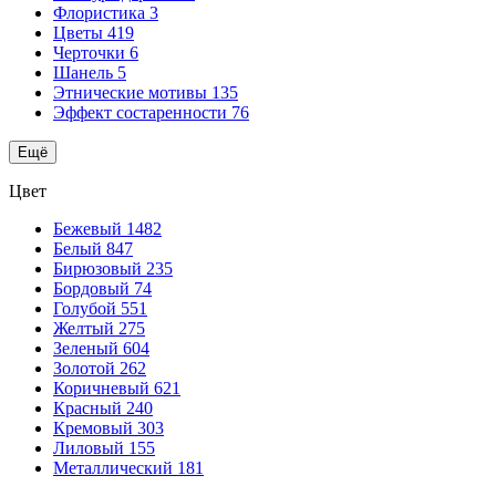
Флористика
3
Цветы
419
Черточки
6
Шанель
5
Этнические мотивы
135
Эффект состаренности
76
Ещё
Цвет
Бежевый
1482
Белый
847
Бирюзовый
235
Бордовый
74
Голубой
551
Желтый
275
Зеленый
604
Золотой
262
Коричневый
621
Красный
240
Кремовый
303
Лиловый
155
Металлический
181