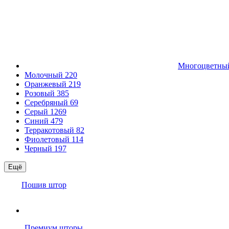
Многоцветн
Молочный
220
Оранжевый
219
Розовый
385
Серебряный
69
Серый
1269
Синий
479
Терракотовый
82
Фиолетовый
114
Черный
197
Ещё
Пошив штор
Премиум шторы