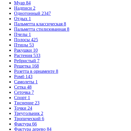
Муар
84
Надписи
2
Однотонный
2347
Отдых
1
Пальметта классическая
8
Пальметта стилизованная
8
Пчелы
1
Полосы
425
Птицы
53
Ракушки
10
Растения
533
Ребристый
7
Решетка
168
Розетта в орнаменте
8
Ромб
143
Самолеты
1
Сетка
48
Сеточка
7
Спорт
1
Тиснение
23
Точки
24
Треугольник
2
Тропический
6
Фактура
66
Фактура дерево
84