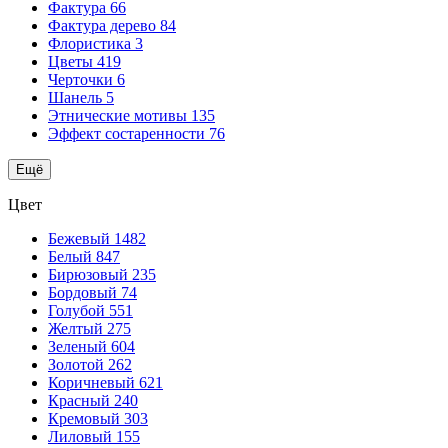
Фактура
66
Фактура дерево
84
Флористика
3
Цветы
419
Черточки
6
Шанель
5
Этнические мотивы
135
Эффект состаренности
76
Ещё
Цвет
Бежевый
1482
Белый
847
Бирюзовый
235
Бордовый
74
Голубой
551
Желтый
275
Зеленый
604
Золотой
262
Коричневый
621
Красный
240
Кремовый
303
Лиловый
155