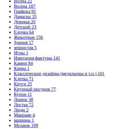
Волна
22
Волны
187
Графика
91
Дамаски
35
Деревья
20
Детский
23
Елочка
64
Животные
156
Здания
17
зернистая
5
Игры
1
Имитация фактуры
141
Камни
84
Канва
1
Классические дизайны (медальоны и т.п.)
101
Клетка
71
Круги
25
Крупный рисунок
77
Купон
11
Линии
38
Листья
72
Люди
2
Макраме
4
машины
1
Меланж
199