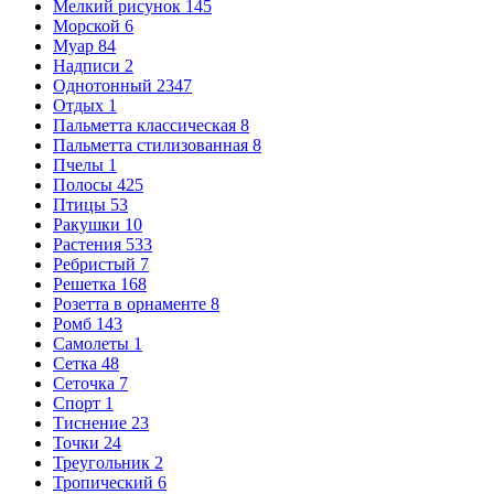
Мелкий рисунок
145
Морской
6
Муар
84
Надписи
2
Однотонный
2347
Отдых
1
Пальметта классическая
8
Пальметта стилизованная
8
Пчелы
1
Полосы
425
Птицы
53
Ракушки
10
Растения
533
Ребристый
7
Решетка
168
Розетта в орнаменте
8
Ромб
143
Самолеты
1
Сетка
48
Сеточка
7
Спорт
1
Тиснение
23
Точки
24
Треугольник
2
Тропический
6