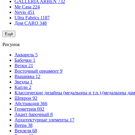
GALLERIA ARBEN
732
Me Casa
224
Nevio
451
Ultra Fabrics
1187
Дом CARO
348
Ещё
Рисунок
Акварель
5
Бабочки
1
Ветки
21
Восточный орнамент
9
Вышивка
12
Звезды
1
Капли
2
Классические дизайны (медальоны и т.п.) (медальоны да
Шеврон
92
Абстракция
366
Геометрия
692
Акант барочный
8
Архитектурные элементы
17
Веера
38
Вензеля
68