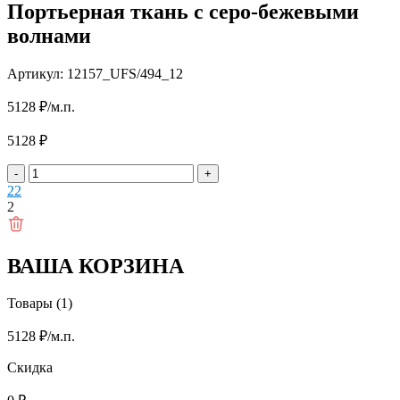
Портьерная ткань с серо-бежевыми
волнами
Артикул: 12157_UFS/494_12
5128
₽
/м.п.
5128
₽
-
+
2
2
2
ВАША КОРЗИНА
Товары (1)
5128
₽
/м.п.
Скидка