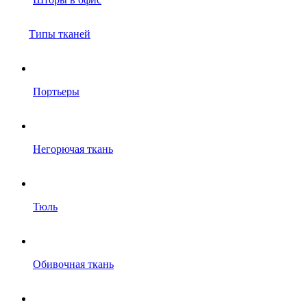
Типы тканей
Портьеры
Негорючая ткань
Тюль
Обивочная ткань