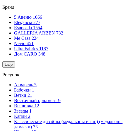
Бренд
5 Авеню
1066
Elegancia
277
Espocada
1554
GALLERIA ARBEN
732
Me Casa
224
Nevio
451
Ultra Fabrics
1187
Дом CARO
348
Ещё
Рисунок
Акварель
5
Бабочки
1
Ветки
21
Восточный орнамент
9
Вышивка
12
Звезды
1
Капли
2
Классические дизайны (медальоны и т.п.) (медальоны
дамаски)
33