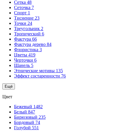
Сетка
48
Сеточка
7
Спорт
1
Тиснение
23
Точки
24
Треугольник
2
Тропический
6
Фактура
66
Фактура дерево
84
Флористика
3
Цветы
419
Черточки
6
Шанель
5
Этнические мотивы
135
Эффект состаренности
76
Ещё
Цвет
Бежевый
1482
Белый
847
Бирюзовый
235
Бордовый
74
Голубой
551