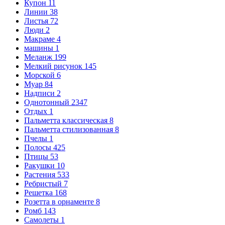
Купон
11
Линии
38
Листья
72
Люди
2
Макраме
4
машины
1
Меланж
199
Мелкий рисунок
145
Морской
6
Муар
84
Надписи
2
Однотонный
2347
Отдых
1
Пальметта классическая
8
Пальметта стилизованная
8
Пчелы
1
Полосы
425
Птицы
53
Ракушки
10
Растения
533
Ребристый
7
Решетка
168
Розетта в орнаменте
8
Ромб
143
Самолеты
1