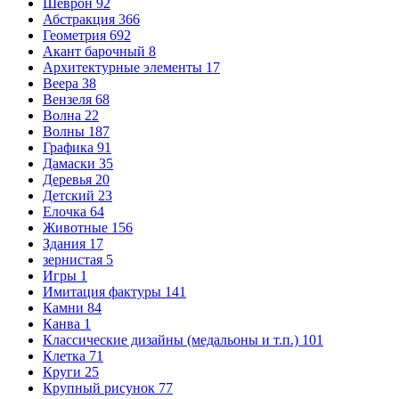
Шеврон
92
Абстракция
366
Геометрия
692
Акант барочный
8
Архитектурные элементы
17
Веера
38
Вензеля
68
Волна
22
Волны
187
Графика
91
Дамаски
35
Деревья
20
Детский
23
Елочка
64
Животные
156
Здания
17
зернистая
5
Игры
1
Имитация фактуры
141
Камни
84
Канва
1
Классические дизайны (медальоны и т.п.)
101
Клетка
71
Круги
25
Крупный рисунок
77