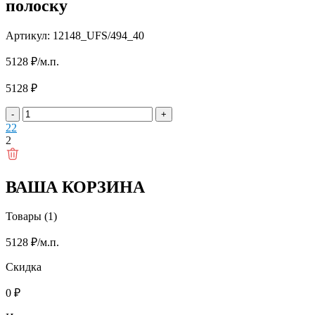
полоску
Артикул: 12148_UFS/494_40
5128
₽
/м.п.
5128
₽
-
+
2
2
2
ВАША КОРЗИНА
Товары (1)
5128
₽
/м.п.
Скидка
0
₽