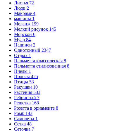
Листья
72
Люди
2
Макраме
4
машины
1
Меланж
199
Мелкий рисунок
145
Морской
6
Муар
84
Надписи
2
Однотонный
2347
Отдых
1
Пальметта классическая
8
Пальметта стилизованная
8
Пчелы
1
Полосы
425
Птицы
53
Ракушки
10
Растения
533
Ребристый
7
Решетка
168
Розетта в орнаменте
8
Ромб
143
Самолеты
1
Сетка
48
Сеточка
7