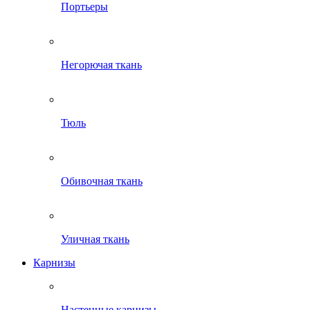
Портьеры
Негорючая ткань
Тюль
Обивочная ткань
Уличная ткань
Карнизы
Настенные карнизы