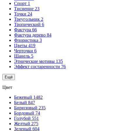
Спорт
1
Тиснение
23
Точки
24
Треугольник
2
Тропический
6
Фактура
66
Фактура дерево
84
Флористика
3
Цветы
419
Черточки
6
Шанель
5
Этнические мотивы
135
Эффект состаренности
76
Ещё
Цвет
Бежевый
1482
Белый
847
Бирюзовый
235
Бордовый
74
Голубой
551
Желтый
275
Зеленый
604