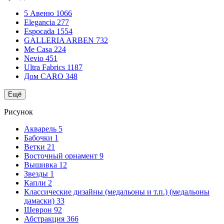
5 Авеню
1066
Elegancia
277
Espocada
1554
GALLERIA ARBEN
732
Me Casa
224
Nevio
451
Ultra Fabrics
1187
Дом CARO
348
Ещё
Рисунок
Акварель
5
Бабочки
1
Ветки
21
Восточный орнамент
9
Вышивка
12
Звезды
1
Капли
2
Классические дизайны (медальоны и т.п.) (медальоны
дамаски)
33
Шеврон
92
Абстракция
366