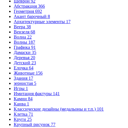
Шеврон
92
Абстракция
366
Геометрия
692
Акант барочный
8
Архитектурные элементы
17
Веера
38
Вензеля
68
Волна
22
Волны
187
Графика
91
Дамаски
35
Деревья
20
Детский
23
Елочка
64
Животные
156
Здания
17
зернистая
5
Игры
1
Имитация фактуры
141
Камни
84
Канва
1
Классические дизайны (медальоны и т.п.)
101
Клетка
71
Круги
25
Крупный рисунок
77