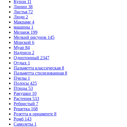
Купон
11
Линии
38
Листья
72
Люди
2
Макраме
4
машины
1
Меланж
199
Мелкий рисунок
145
Морской
6
Муар
84
Надписи
2
Однотонный
2347
Отдых
1
Пальметта классическая
8
Пальметта стилизованная
8
Пчелы
1
Полосы
425
Птицы
53
Ракушки
10
Растения
533
Ребристый
7
Решетка
168
Розетта в орнаменте
8
Ромб
143
Самолеты
1