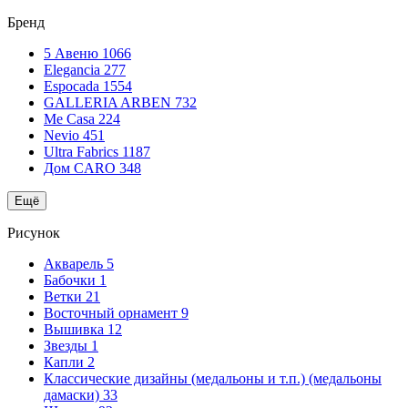
Бренд
5 Авеню
1066
Elegancia
277
Espocada
1554
GALLERIA ARBEN
732
Me Casa
224
Nevio
451
Ultra Fabrics
1187
Дом CARO
348
Ещё
Рисунок
Акварель
5
Бабочки
1
Ветки
21
Восточный орнамент
9
Вышивка
12
Звезды
1
Капли
2
Классические дизайны (медальоны и т.п.) (медальоны
дамаски)
33