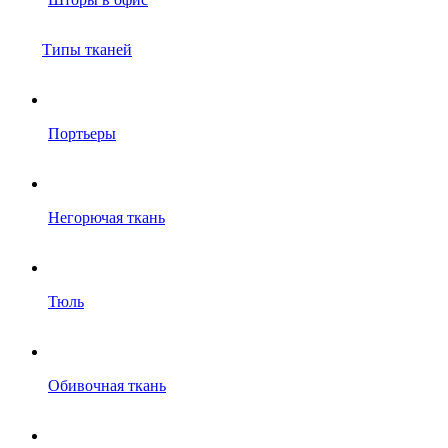
Типы тканей
Портьеры
Негорючая ткань
Тюль
Обивочная ткань