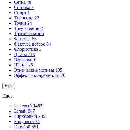
Сетка
48
Сеточка
7
Спорт
1
Тиснение
23
Точки
24
Треугольник
2
Тропический
6
Фактура
66
Фактура дерево
84
Флористика
3
Цветы
419
Черточки
6
Шанель
5
Этнические мотивы
135
Эффект состаренности
76
Ещё
Цвет
Бежевый
1482
Белый
847
Бирюзовый
235
Бордовый
74
Голубой
551