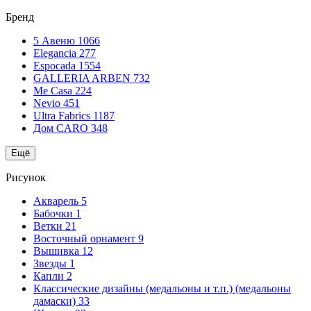
Бренд
5 Авеню
1066
Elegancia
277
Espocada
1554
GALLERIA ARBEN
732
Me Casa
224
Nevio
451
Ultra Fabrics
1187
Дом CARO
348
Ещё
Рисунок
Акварель
5
Бабочки
1
Ветки
21
Восточный орнамент
9
Вышивка
12
Звезды
1
Капли
2
Классические дизайны (медальоны и т.п.) (медальоны
дамаски)
33