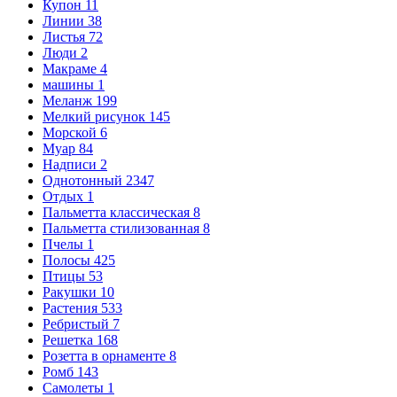
Купон
11
Линии
38
Листья
72
Люди
2
Макраме
4
машины
1
Меланж
199
Мелкий рисунок
145
Морской
6
Муар
84
Надписи
2
Однотонный
2347
Отдых
1
Пальметта классическая
8
Пальметта стилизованная
8
Пчелы
1
Полосы
425
Птицы
53
Ракушки
10
Растения
533
Ребристый
7
Решетка
168
Розетта в орнаменте
8
Ромб
143
Самолеты
1