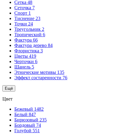
Сетка
48
Сеточка
7
Спорт
1
Тиснение
23
Точки
24
Треугольник
2
Тропический
6
Фактура
66
Фактура дерево
84
Флористика
3
Цветы
419
Черточки
6
Шанель
5
Этнические мотивы
135
Эффект состаренности
76
Ещё
Цвет
Бежевый
1482
Белый
847
Бирюзовый
235
Бордовый
74
Голубой
551