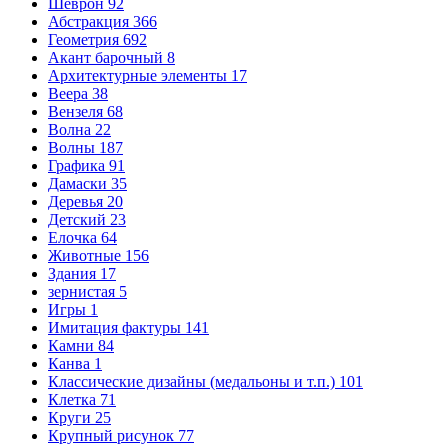
Шеврон
92
Абстракция
366
Геометрия
692
Акант барочный
8
Архитектурные элементы
17
Веера
38
Вензеля
68
Волна
22
Волны
187
Графика
91
Дамаски
35
Деревья
20
Детский
23
Елочка
64
Животные
156
Здания
17
зернистая
5
Игры
1
Имитация фактуры
141
Камни
84
Канва
1
Классические дизайны (медальоны и т.п.)
101
Клетка
71
Круги
25
Крупный рисунок
77