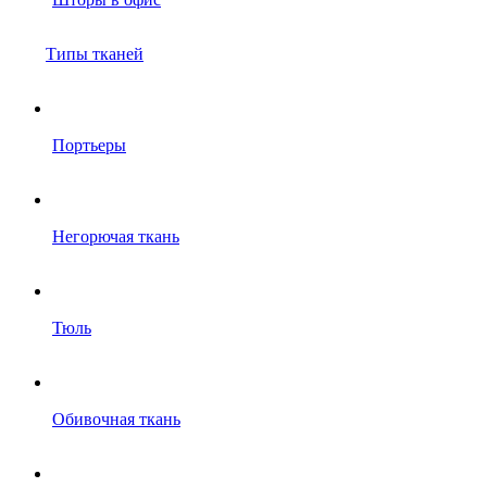
Типы тканей
Портьеры
Негорючая ткань
Тюль
Обивочная ткань