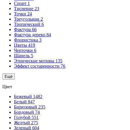
Спорт
1
Тиснение
23
Точки
24
Треугольник
2
Тропический
6
Фактура
66
Фактура дерево
84
Флористика
3
Цветы
419
Черточки
6
Шанель
5
Этнические мотивы
135
Эффект состаренности
76
Ещё
Цвет
Бежевый
1482
Белый
847
Бирюзовый
235
Бордовый
74
Голубой
551
Желтый
275
Зеленый
604