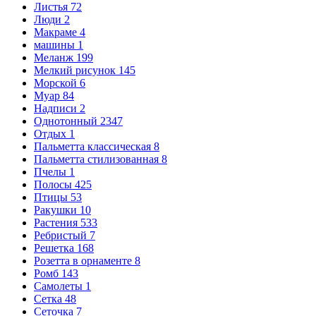
Листья
72
Люди
2
Макраме
4
машины
1
Меланж
199
Мелкий рисунок
145
Морской
6
Муар
84
Надписи
2
Однотонный
2347
Отдых
1
Пальметта классическая
8
Пальметта стилизованная
8
Пчелы
1
Полосы
425
Птицы
53
Ракушки
10
Растения
533
Ребристый
7
Решетка
168
Розетта в орнаменте
8
Ромб
143
Самолеты
1
Сетка
48
Сеточка
7