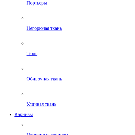
Портьеры
Негорючая ткань
Тюль
Обивочная ткань
Уличная ткань
Карнизы
Настенные карнизы