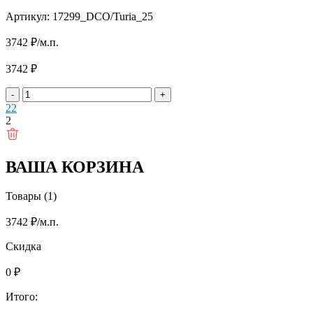
Артикул: 17299_DCO/Turia_25
3742
₽
/м.п.
3742
₽
-
+
2
2
2
ВАША КОРЗИНА
Товары (1)
3742
₽
/м.п.
Скидка
0
₽
Итого: