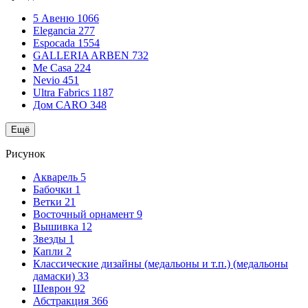
5 Авеню
1066
Elegancia
277
Espocada
1554
GALLERIA ARBEN
732
Me Casa
224
Nevio
451
Ultra Fabrics
1187
Дом CARO
348
Ещё
Рисунок
Акварель
5
Бабочки
1
Ветки
21
Восточный орнамент
9
Вышивка
12
Звезды
1
Капли
2
Классические дизайны (медальоны и т.п.) (медальоны
дамаски)
33
Шеврон
92
Абстракция
366