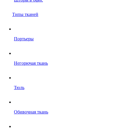
Типы тканей
Портьеры
Негорючая ткань
Тюль
Обивочная ткань