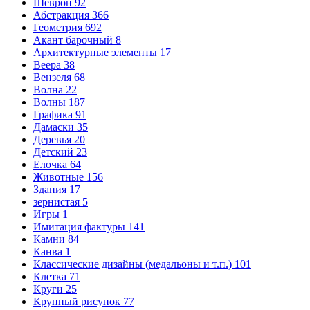
Шеврон
92
Абстракция
366
Геометрия
692
Акант барочный
8
Архитектурные элементы
17
Веера
38
Вензеля
68
Волна
22
Волны
187
Графика
91
Дамаски
35
Деревья
20
Детский
23
Елочка
64
Животные
156
Здания
17
зернистая
5
Игры
1
Имитация фактуры
141
Камни
84
Канва
1
Классические дизайны (медальоны и т.п.)
101
Клетка
71
Круги
25
Крупный рисунок
77