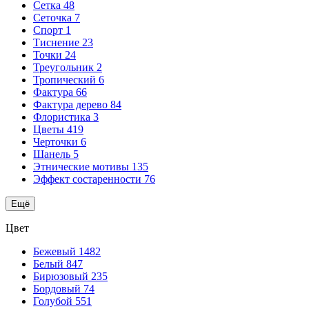
Сетка
48
Сеточка
7
Спорт
1
Тиснение
23
Точки
24
Треугольник
2
Тропический
6
Фактура
66
Фактура дерево
84
Флористика
3
Цветы
419
Черточки
6
Шанель
5
Этнические мотивы
135
Эффект состаренности
76
Ещё
Цвет
Бежевый
1482
Белый
847
Бирюзовый
235
Бордовый
74
Голубой
551