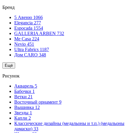
Бренд
5 Авеню
1066
Elegancia
277
Espocada
1554
GALLERIA ARBEN
732
Me Casa
224
Nevio
451
Ultra Fabrics
1187
Дом CARO
348
Ещё
Рисунок
Акварель
5
Бабочки
1
Ветки
21
Восточный орнамент
9
Вышивка
12
Звезды
1
Капли
2
Классические дизайны (медальоны и т.п.) (медальоны
дамаски)
33