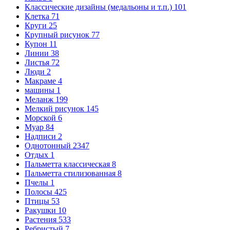
Классические дизайны (медальоны и т.п.)
101
Клетка
71
Круги
25
Крупный рисунок
77
Купон
11
Линии
38
Листья
72
Люди
2
Макраме
4
машины
1
Меланж
199
Мелкий рисунок
145
Морской
6
Муар
84
Надписи
2
Однотонный
2347
Отдых
1
Пальметта классическая
8
Пальметта стилизованная
8
Пчелы
1
Полосы
425
Птицы
53
Ракушки
10
Растения
533
Ребристый
7