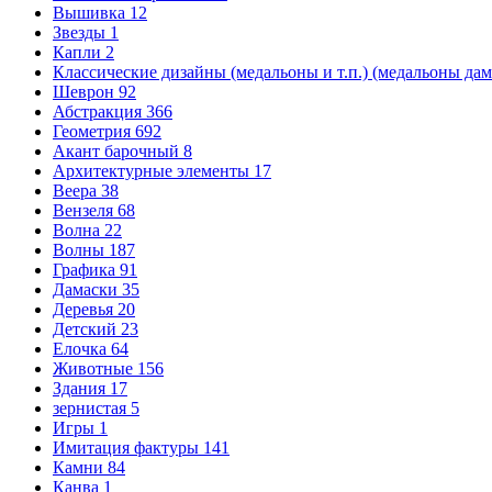
Вышивка
12
Звезды
1
Капли
2
Классические дизайны (медальоны и т.п.) (медальоны да
Шеврон
92
Абстракция
366
Геометрия
692
Акант барочный
8
Архитектурные элементы
17
Веера
38
Вензеля
68
Волна
22
Волны
187
Графика
91
Дамаски
35
Деревья
20
Детский
23
Елочка
64
Животные
156
Здания
17
зернистая
5
Игры
1
Имитация фактуры
141
Камни
84
Канва
1