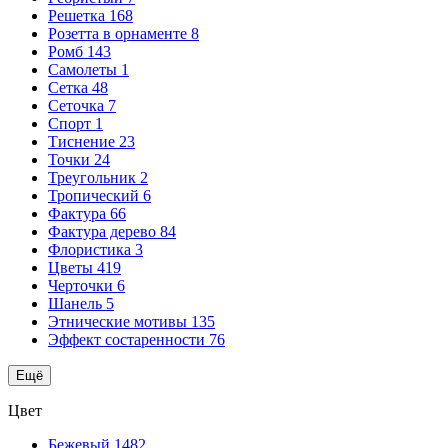
Решетка
168
Розетта в орнаменте
8
Ромб
143
Самолеты
1
Сетка
48
Сеточка
7
Спорт
1
Тиснение
23
Точки
24
Треугольник
2
Тропический
6
Фактура
66
Фактура дерево
84
Флористика
3
Цветы
419
Черточки
6
Шанель
5
Этнические мотивы
135
Эффект состаренности
76
Ещё
Цвет
Бежевый
1482