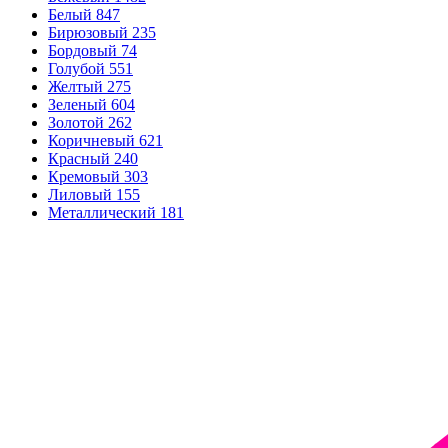
Белый
847
Бирюзовый
235
Бордовый
74
Голубой
551
Желтый
275
Зеленый
604
Золотой
262
Коричневый
621
Красный
240
Кремовый
303
Лиловый
155
Металлический
181