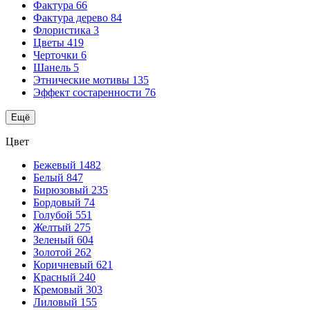
Фактура
66
Фактура дерево
84
Флористика
3
Цветы
419
Черточки
6
Шанель
5
Этнические мотивы
135
Эффект состаренности
76
Ещё
Цвет
Бежевый
1482
Белый
847
Бирюзовый
235
Бордовый
74
Голубой
551
Желтый
275
Зеленый
604
Золотой
262
Коричневый
621
Красный
240
Кремовый
303
Лиловый
155