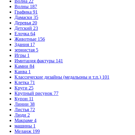
Волна
22
Волны
187
Графика
91
Дамаски
35
Деревья
20
Детский
23
Елочка
64
Животные
156
Здания
17
зернистая
5
Игры
1
Имитация фактуры
141
Камни
84
Канва
1
Классические дизайны (медальоны и т.п.)
101
Клетка
71
Круги
25
Крупный рисунок
77
Купон
11
Линии
38
Листья
72
Люди
2
Макраме
4
машины
1
Меланж
199