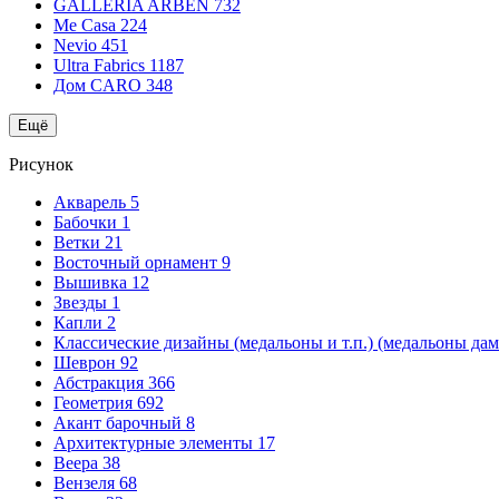
GALLERIA ARBEN
732
Me Casa
224
Nevio
451
Ultra Fabrics
1187
Дом CARO
348
Ещё
Рисунок
Акварель
5
Бабочки
1
Ветки
21
Восточный орнамент
9
Вышивка
12
Звезды
1
Капли
2
Классические дизайны (медальоны и т.п.) (медальоны да
Шеврон
92
Абстракция
366
Геометрия
692
Акант барочный
8
Архитектурные элементы
17
Веера
38
Вензеля
68