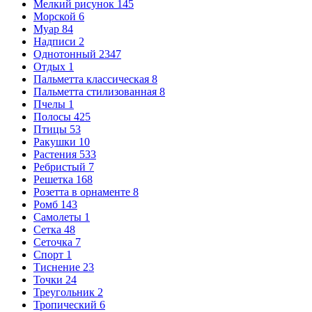
Мелкий рисунок
145
Морской
6
Муар
84
Надписи
2
Однотонный
2347
Отдых
1
Пальметта классическая
8
Пальметта стилизованная
8
Пчелы
1
Полосы
425
Птицы
53
Ракушки
10
Растения
533
Ребристый
7
Решетка
168
Розетта в орнаменте
8
Ромб
143
Самолеты
1
Сетка
48
Сеточка
7
Спорт
1
Тиснение
23
Точки
24
Треугольник
2
Тропический
6