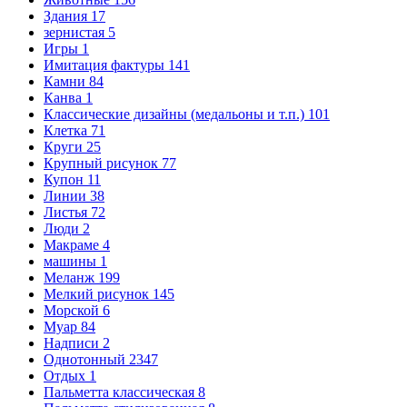
Здания
17
зернистая
5
Игры
1
Имитация фактуры
141
Камни
84
Канва
1
Классические дизайны (медальоны и т.п.)
101
Клетка
71
Круги
25
Крупный рисунок
77
Купон
11
Линии
38
Листья
72
Люди
2
Макраме
4
машины
1
Меланж
199
Мелкий рисунок
145
Морской
6
Муар
84
Надписи
2
Однотонный
2347
Отдых
1
Пальметта классическая
8