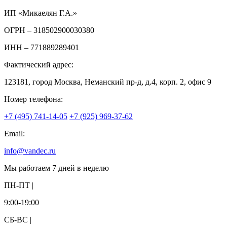
ИП «Микаелян Г.А.»
ОГРН
– 318502900030380
ИНН
– 771889289401
Фактический адрес:
123181, город Москва, Неманский пр-д, д.4, корп. 2, офис 9
Номер телефона:
+7 (495) 741-14-05
+7 (925) 969-37-62
Email:
info@vandec.ru
Мы работаем 7 дней в неделю
ПН-ПТ |
9:00-19:00
СБ-ВС |