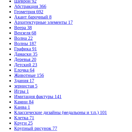
Шеврон
92
Абстракция
366
Геометрия
692
Акант барочный
8
Архитектурные элементы
17
Веера
38
Вензеля
68
Волна
22
Волны
187
Графика
91
Дамаски
35
Деревья
20
Детский
23
Елочка
64
Животные
156
Здания
17
зернистая
5
Игры
1
Имитация фактуры
141
Камни
84
Канва
1
Классические дизайны (медальоны и т.п.)
101
Клетка
71
Круги
25
Крупный рисунок
77