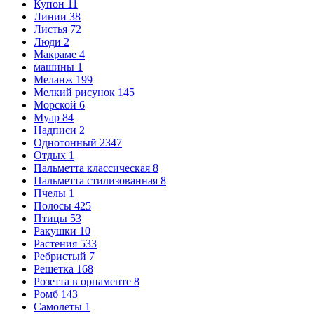
Купон
11
Линии
38
Листья
72
Люди
2
Макраме
4
машины
1
Меланж
199
Мелкий рисунок
145
Морской
6
Муар
84
Надписи
2
Однотонный
2347
Отдых
1
Пальметта классическая
8
Пальметта стилизованная
8
Пчелы
1
Полосы
425
Птицы
53
Ракушки
10
Растения
533
Ребристый
7
Решетка
168
Розетта в орнаменте
8
Ромб
143
Самолеты
1