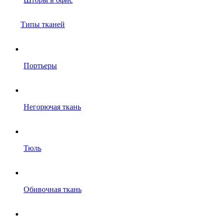
Типы тканей
Портьеры
Негорючая ткань
Тюль
Обивочная ткань