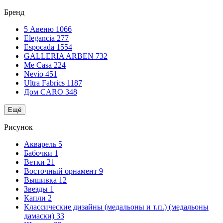
Бренд
5 Авеню
1066
Elegancia
277
Espocada
1554
GALLERIA ARBEN
732
Me Casa
224
Nevio
451
Ultra Fabrics
1187
Дом CARO
348
Ещё
Рисунок
Акварель
5
Бабочки
1
Ветки
21
Восточный орнамент
9
Вышивка
12
Звезды
1
Капли
2
Классические дизайны (медальоны и т.п.) (медальоны
дамаски)
33