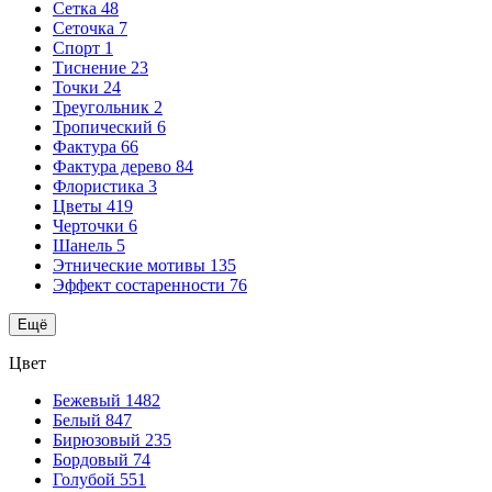
Сетка
48
Сеточка
7
Спорт
1
Тиснение
23
Точки
24
Треугольник
2
Тропический
6
Фактура
66
Фактура дерево
84
Флористика
3
Цветы
419
Черточки
6
Шанель
5
Этнические мотивы
135
Эффект состаренности
76
Ещё
Цвет
Бежевый
1482
Белый
847
Бирюзовый
235
Бордовый
74
Голубой
551