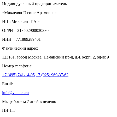
Индивидуальный предприниматель
«Микаелян Гегине Арамовна»
ИП «Микаелян Г.А.»
ОГРН
– 318502900030380
ИНН
– 771889289401
Фактический адрес:
123181, город Москва, Неманский пр-д, д.4, корп. 2, офис 9
Номер телефона:
+7 (495) 741-14-05
+7 (925) 969-37-62
Email:
info@vandec.ru
Мы работаем 7 дней в неделю
ПН-ПТ |