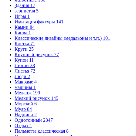
Здания
17
зернистая
5
Игры
1
Имитация фактуры
141
Камни
84
Канва
1
Классические дизайны (медальоны и т.п.)
101
Клетка
71
Круги
25
Крупный рисунок
77
Купон
11
Линии
38
Листья
72
Люди
2
Макраме
4
машины
1
Меланж
199
Мелкий рисунок
145
Морской
6
Муар
84
Надписи
2
Однотонный
2347
Отдых
1
Пальметта классическая
8