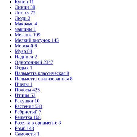
Купон
11
Линии
38
Листья
72
Люди
2
Макраме
4
машины
1
Меланж
199
Мелкий рисунок
145
Морской
6
Муар
84
Надписи
2
Однотонный
2347
Отдых
1
Пальметта классическая
8
Пальметта стилизованная
8
Пчелы
1
Полосы
425
Птицы
53
Ракушки
10
Растения
533
Ребристый
7
Решетка
168
Розетта в орнаменте
8
Ромб
143
Самолеты
1