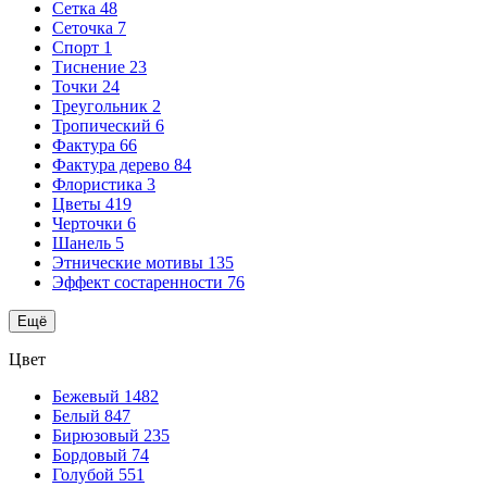
Сетка
48
Сеточка
7
Спорт
1
Тиснение
23
Точки
24
Треугольник
2
Тропический
6
Фактура
66
Фактура дерево
84
Флористика
3
Цветы
419
Черточки
6
Шанель
5
Этнические мотивы
135
Эффект состаренности
76
Ещё
Цвет
Бежевый
1482
Белый
847
Бирюзовый
235
Бордовый
74
Голубой
551