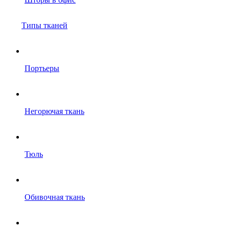
Типы тканей
Портьеры
Негорючая ткань
Тюль
Обивочная ткань