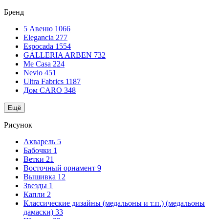
Бренд
5 Авеню
1066
Elegancia
277
Espocada
1554
GALLERIA ARBEN
732
Me Casa
224
Nevio
451
Ultra Fabrics
1187
Дом CARO
348
Ещё
Рисунок
Акварель
5
Бабочки
1
Ветки
21
Восточный орнамент
9
Вышивка
12
Звезды
1
Капли
2
Классические дизайны (медальоны и т.п.) (медальоны
дамаски)
33