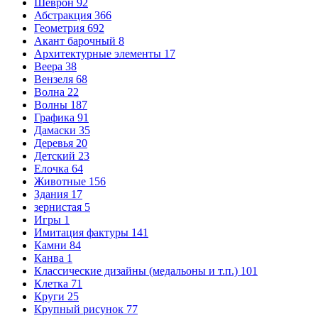
Шеврон
92
Абстракция
366
Геометрия
692
Акант барочный
8
Архитектурные элементы
17
Веера
38
Вензеля
68
Волна
22
Волны
187
Графика
91
Дамаски
35
Деревья
20
Детский
23
Елочка
64
Животные
156
Здания
17
зернистая
5
Игры
1
Имитация фактуры
141
Камни
84
Канва
1
Классические дизайны (медальоны и т.п.)
101
Клетка
71
Круги
25
Крупный рисунок
77