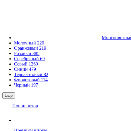
Многоцветн
Молочный
220
Оранжевый
219
Розовый
385
Серебряный
69
Серый
1269
Синий
479
Терракотовый
82
Фиолетовый
114
Черный
197
Ещё
Пошив штор
Премиум шторы