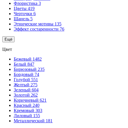
Флористика
3
Цветы
419
Черточки
6
Шанель
5
Этнические мотивы
135
Эффект состаренности
76
Ещё
Цвет
Бежевый
1482
Белый
847
Бирюзовый
235
Бордовый
74
Голубой
551
Желтый
275
Зеленый
604
Золотой
262
Коричневый
621
Красный
240
Кремовый
303
Лиловый
155
Металлический
181