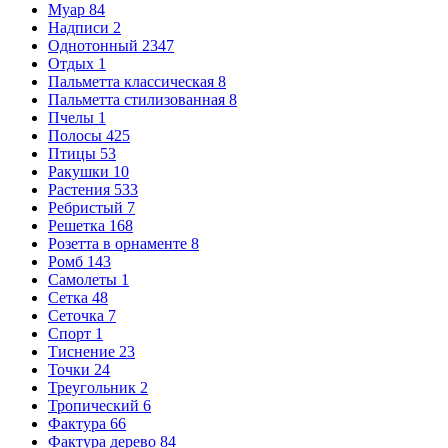
Муар
84
Надписи
2
Однотонный
2347
Отдых
1
Пальметта классическая
8
Пальметта стилизованная
8
Пчелы
1
Полосы
425
Птицы
53
Ракушки
10
Растения
533
Ребристый
7
Решетка
168
Розетта в орнаменте
8
Ромб
143
Самолеты
1
Сетка
48
Сеточка
7
Спорт
1
Тиснение
23
Точки
24
Треугольник
2
Тропический
6
Фактура
66
Фактура дерево
84