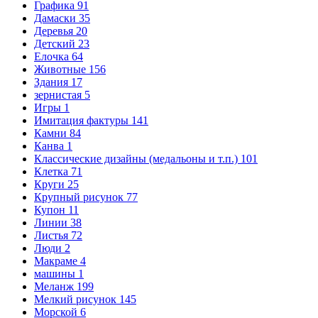
Графика
91
Дамаски
35
Деревья
20
Детский
23
Елочка
64
Животные
156
Здания
17
зернистая
5
Игры
1
Имитация фактуры
141
Камни
84
Канва
1
Классические дизайны (медальоны и т.п.)
101
Клетка
71
Круги
25
Крупный рисунок
77
Купон
11
Линии
38
Листья
72
Люди
2
Макраме
4
машины
1
Меланж
199
Мелкий рисунок
145
Морской
6