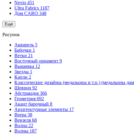
Nevio
451
Ultra Fabrics
1187
Дом CARO
348
Ещё
Рисунок
Акварель
5
Бабочки
1
Ветки
21
Восточный орнамент
9
Вышивка
12
Звезды
1
Капли
2
Классические дизайны (медальоны и т.п.) (медальоны да
Шеврон
92
Абстракция
366
Геометрия
692
Акант барочный
8
Архитектурные элементы
17
Веера
38
Вензеля
68
Волна
22
Волны
187