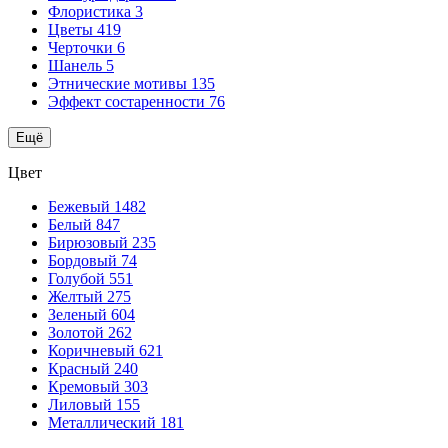
Флористика
3
Цветы
419
Черточки
6
Шанель
5
Этнические мотивы
135
Эффект состаренности
76
Ещё
Цвет
Бежевый
1482
Белый
847
Бирюзовый
235
Бордовый
74
Голубой
551
Желтый
275
Зеленый
604
Золотой
262
Коричневый
621
Красный
240
Кремовый
303
Лиловый
155
Металлический
181