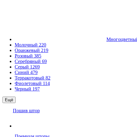
Многоцветн
Молочный
220
Оранжевый
219
Розовый
385
Серебряный
69
Серый
1269
Синий
479
Терракотовый
82
Фиолетовый
114
Черный
197
Ещё
Пошив штор
Премиум шторы