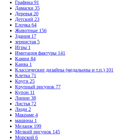
Графика
91
Дамаски
35
Деревья
20
Детский
23
Елочка
64
Животные
156
Здания
17
зернистая
5
Игры
1
Имитация фактуры
141
Камни
84
Канва
1
Классические дизайны (медальоны и т.п.)
101
Клетка
71
Круги
25
Крупный рисунок
77
Купон
11
Линии
38
Листья
72
Люди
2
Макраме
4
машины
1
Меланж
199
Мелкий рисунок
145
Морской
6