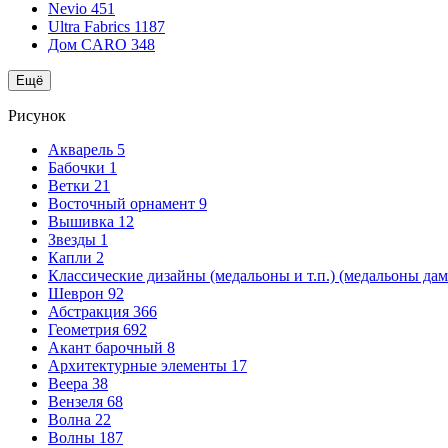
Nevio
451
Ultra Fabrics
1187
Дом CARO
348
Ещё
Рисунок
Акварель
5
Бабочки
1
Ветки
21
Восточный орнамент
9
Вышивка
12
Звезды
1
Капли
2
Классические дизайны (медальоны и т.п.) (медальоны да
Шеврон
92
Абстракция
366
Геометрия
692
Акант барочный
8
Архитектурные элементы
17
Веера
38
Вензеля
68
Волна
22
Волны
187