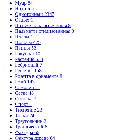
Муар
84
Надписи
2
Однотонный
2347
Отдых
1
Пальметта классическая
8
Пальметта стилизованная
8
Пчелы
1
Полосы
425
Птицы
53
Ракушки
10
Растения
533
Ребристый
7
Решетка
168
Розетта в орнаменте
8
Ромб
143
Самолеты
1
Сетка
48
Сеточка
7
Спорт
1
Тиснение
23
Точки
24
Треугольник
2
Тропический
6
Фактура
66
Фактура дерево
84