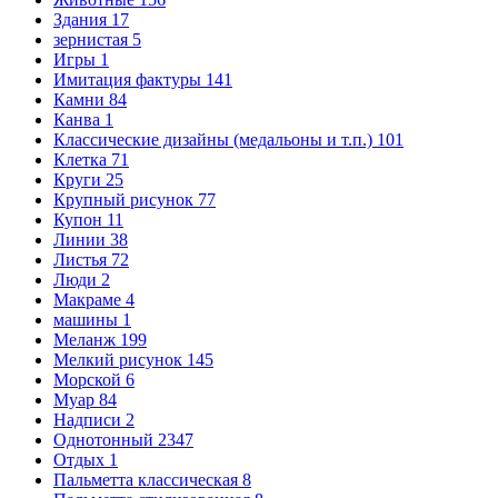
Здания
17
зернистая
5
Игры
1
Имитация фактуры
141
Камни
84
Канва
1
Классические дизайны (медальоны и т.п.)
101
Клетка
71
Круги
25
Крупный рисунок
77
Купон
11
Линии
38
Листья
72
Люди
2
Макраме
4
машины
1
Меланж
199
Мелкий рисунок
145
Морской
6
Муар
84
Надписи
2
Однотонный
2347
Отдых
1
Пальметта классическая
8