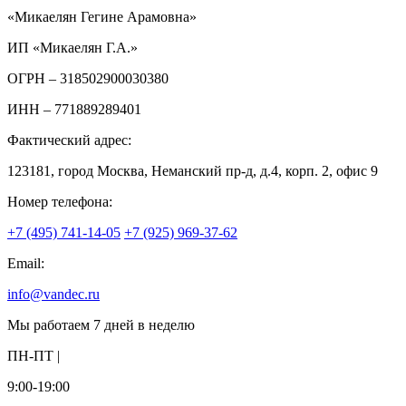
«Микаелян Гегине Арамовна»
ИП «Микаелян Г.А.»
ОГРН
– 318502900030380
ИНН
– 771889289401
Фактический адрес:
123181, город Москва, Неманский пр-д, д.4, корп. 2, офис 9
Номер телефона:
+7 (495) 741-14-05
+7 (925) 969-37-62
Email:
info@vandec.ru
Мы работаем 7 дней в неделю
ПН-ПТ |
9:00-19:00