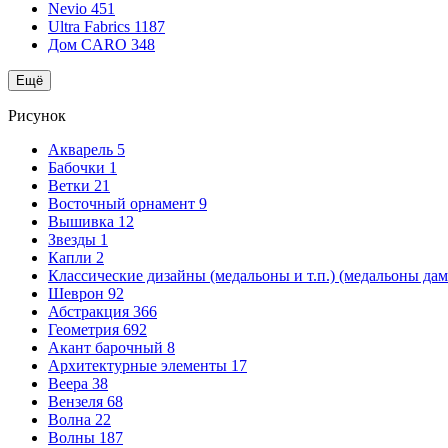
Nevio
451
Ultra Fabrics
1187
Дом CARO
348
Ещё
Рисунок
Акварель
5
Бабочки
1
Ветки
21
Восточный орнамент
9
Вышивка
12
Звезды
1
Капли
2
Классические дизайны (медальоны и т.п.) (медальоны да
Шеврон
92
Абстракция
366
Геометрия
692
Акант барочный
8
Архитектурные элементы
17
Веера
38
Вензеля
68
Волна
22
Волны
187