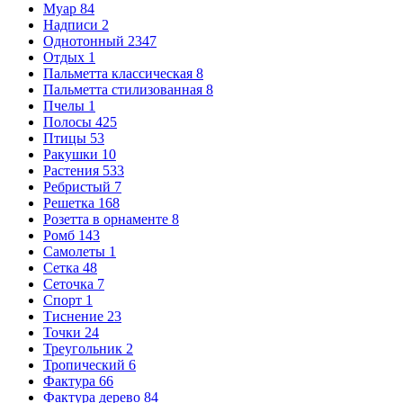
Муар
84
Надписи
2
Однотонный
2347
Отдых
1
Пальметта классическая
8
Пальметта стилизованная
8
Пчелы
1
Полосы
425
Птицы
53
Ракушки
10
Растения
533
Ребристый
7
Решетка
168
Розетта в орнаменте
8
Ромб
143
Самолеты
1
Сетка
48
Сеточка
7
Спорт
1
Тиснение
23
Точки
24
Треугольник
2
Тропический
6
Фактура
66
Фактура дерево
84