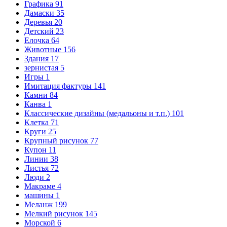
Графика
91
Дамаски
35
Деревья
20
Детский
23
Елочка
64
Животные
156
Здания
17
зернистая
5
Игры
1
Имитация фактуры
141
Камни
84
Канва
1
Классические дизайны (медальоны и т.п.)
101
Клетка
71
Круги
25
Крупный рисунок
77
Купон
11
Линии
38
Листья
72
Люди
2
Макраме
4
машины
1
Меланж
199
Мелкий рисунок
145
Морской
6