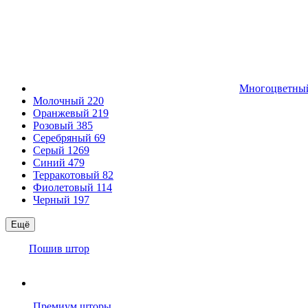
Многоцветн
Молочный
220
Оранжевый
219
Розовый
385
Серебряный
69
Серый
1269
Синий
479
Терракотовый
82
Фиолетовый
114
Черный
197
Ещё
Пошив штор
Премиум шторы