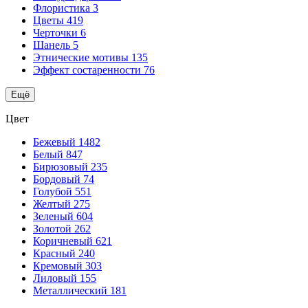
Флористика
3
Цветы
419
Черточки
6
Шанель
5
Этнические мотивы
135
Эффект состаренности
76
Ещё
Цвет
Бежевый
1482
Белый
847
Бирюзовый
235
Бордовый
74
Голубой
551
Желтый
275
Зеленый
604
Золотой
262
Коричневый
621
Красный
240
Кремовый
303
Лиловый
155
Металлический
181