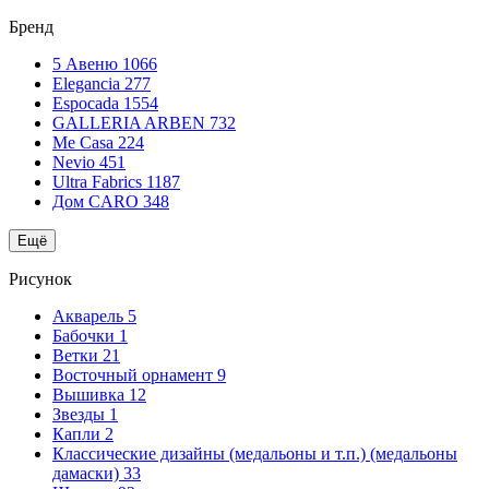
Бренд
5 Авеню
1066
Elegancia
277
Espocada
1554
GALLERIA ARBEN
732
Me Casa
224
Nevio
451
Ultra Fabrics
1187
Дом CARO
348
Ещё
Рисунок
Акварель
5
Бабочки
1
Ветки
21
Восточный орнамент
9
Вышивка
12
Звезды
1
Капли
2
Классические дизайны (медальоны и т.п.) (медальоны
дамаски)
33