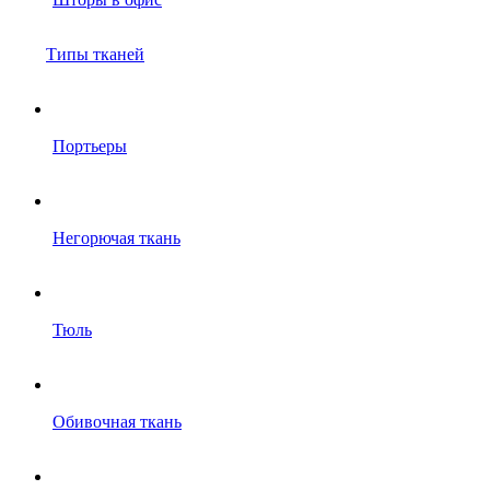
Типы тканей
Портьеры
Негорючая ткань
Тюль
Обивочная ткань