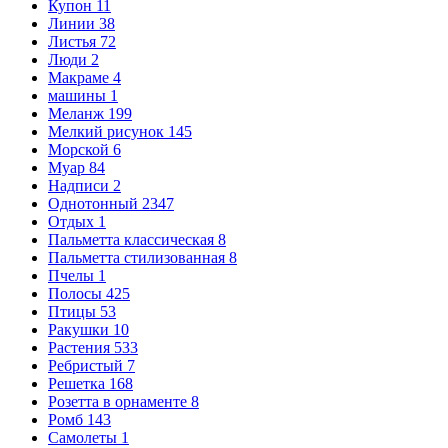
Купон
11
Линии
38
Листья
72
Люди
2
Макраме
4
машины
1
Меланж
199
Мелкий рисунок
145
Морской
6
Муар
84
Надписи
2
Однотонный
2347
Отдых
1
Пальметта классическая
8
Пальметта стилизованная
8
Пчелы
1
Полосы
425
Птицы
53
Ракушки
10
Растения
533
Ребристый
7
Решетка
168
Розетта в орнаменте
8
Ромб
143
Самолеты
1