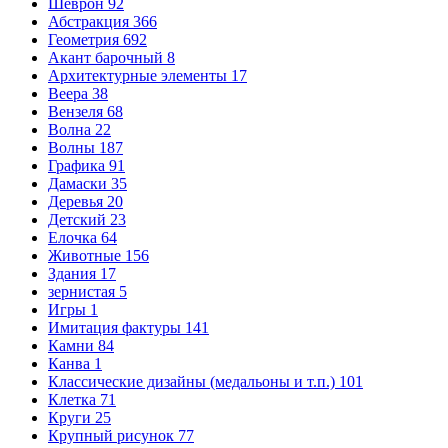
Шеврон
92
Абстракция
366
Геометрия
692
Акант барочный
8
Архитектурные элементы
17
Веера
38
Вензеля
68
Волна
22
Волны
187
Графика
91
Дамаски
35
Деревья
20
Детский
23
Елочка
64
Животные
156
Здания
17
зернистая
5
Игры
1
Имитация фактуры
141
Камни
84
Канва
1
Классические дизайны (медальоны и т.п.)
101
Клетка
71
Круги
25
Крупный рисунок
77