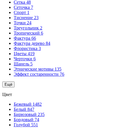
Сетка
48
Сеточка
7
Спорт
1
Тиснение
23
Точки
24
Треугольник
2
Тропический
6
Фактура
66
Фактура дерево
84
Флористика
3
Цветы
419
Черточки
6
Шанель
5
Этнические мотивы
135
Эффект состаренности
76
Ещё
Цвет
Бежевый
1482
Белый
847
Бирюзовый
235
Бордовый
74
Голубой
551