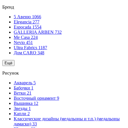
Бренд
5 Авеню
1066
Elegancia
277
Espocada
1554
GALLERIA ARBEN
732
Me Casa
224
Nevio
451
Ultra Fabrics
1187
Дом CARO
348
Ещё
Рисунок
Акварель
5
Бабочки
1
Ветки
21
Восточный орнамент
9
Вышивка
12
Звезды
1
Капли
2
Классические дизайны (медальоны и т.п.) (медальоны
дамаски)
33