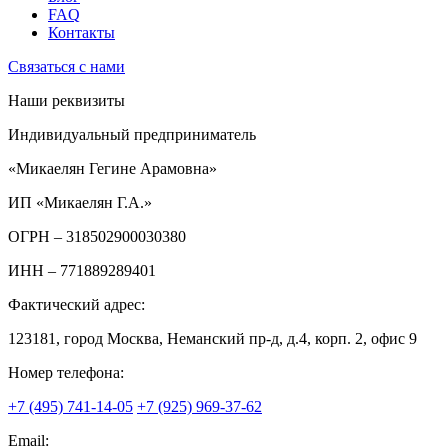
FAQ
Контакты
Связаться с нами
Наши реквизиты
Индивидуальный предприниматель
«Микаелян Гегине Арамовна»
ИП «Микаелян Г.А.»
ОГРН
– 318502900030380
ИНН
– 771889289401
Фактический адрес:
123181, город Москва, Неманский пр-д, д.4, корп. 2, офис 9
Номер телефона:
+7 (495) 741-14-05
+7 (925) 969-37-62
Email: