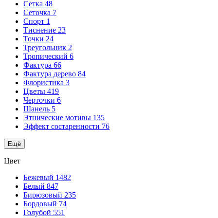
Сетка
48
Сеточка
7
Спорт
1
Тиснение
23
Точки
24
Треугольник
2
Тропический
6
Фактура
66
Фактура дерево
84
Флористика
3
Цветы
419
Черточки
6
Шанель
5
Этнические мотивы
135
Эффект состаренности
76
Ещё
Цвет
Бежевый
1482
Белый
847
Бирюзовый
235
Бордовый
74
Голубой
551