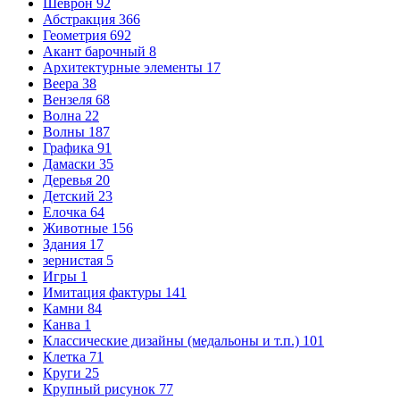
Шеврон
92
Абстракция
366
Геометрия
692
Акант барочный
8
Архитектурные элементы
17
Веера
38
Вензеля
68
Волна
22
Волны
187
Графика
91
Дамаски
35
Деревья
20
Детский
23
Елочка
64
Животные
156
Здания
17
зернистая
5
Игры
1
Имитация фактуры
141
Камни
84
Канва
1
Классические дизайны (медальоны и т.п.)
101
Клетка
71
Круги
25
Крупный рисунок
77