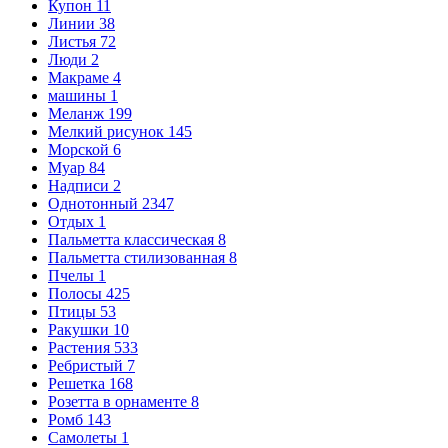
Купон
11
Линии
38
Листья
72
Люди
2
Макраме
4
машины
1
Меланж
199
Мелкий рисунок
145
Морской
6
Муар
84
Надписи
2
Однотонный
2347
Отдых
1
Пальметта классическая
8
Пальметта стилизованная
8
Пчелы
1
Полосы
425
Птицы
53
Ракушки
10
Растения
533
Ребристый
7
Решетка
168
Розетта в орнаменте
8
Ромб
143
Самолеты
1