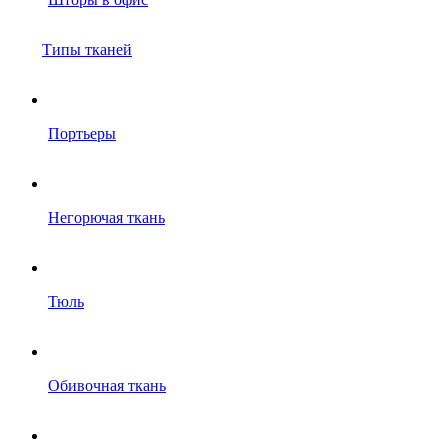
Типы тканей
Портьеры
Негорючая ткань
Тюль
Обивочная ткань