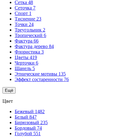
Сетка
48
Сеточка
7
Спорт
1
Тиснение
23
Точки
24
Треугольник
2
Тропический
6
Фактура
66
Фактура дерево
84
Флористика
3
Цветы
419
Черточки
6
Шанель
5
Этнические мотивы
135
Эффект состаренности
76
Ещё
Цвет
Бежевый
1482
Белый
847
Бирюзовый
235
Бордовый
74
Голубой
551