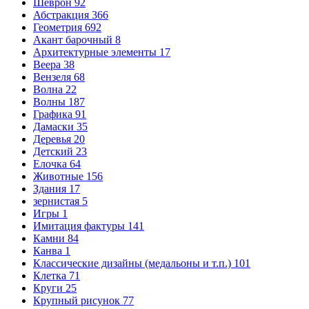
Шеврон
92
Абстракция
366
Геометрия
692
Акант барочный
8
Архитектурные элементы
17
Веера
38
Вензеля
68
Волна
22
Волны
187
Графика
91
Дамаски
35
Деревья
20
Детский
23
Елочка
64
Животные
156
Здания
17
зернистая
5
Игры
1
Имитация фактуры
141
Камни
84
Канва
1
Классические дизайны (медальоны и т.п.)
101
Клетка
71
Круги
25
Крупный рисунок
77