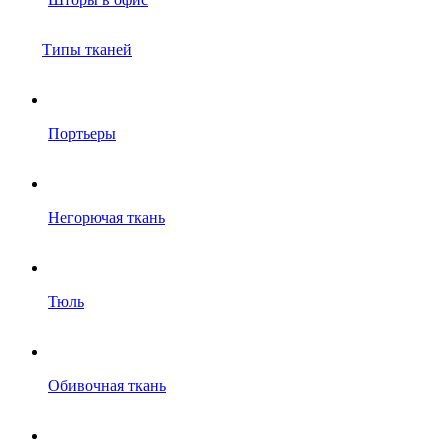
Типы тканей
Портьеры
Негорючая ткань
Тюль
Обивочная ткань