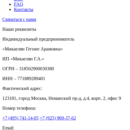
FAQ
Контакты
Связаться с нами
Наши реквизиты
Индивидуальный предприниматель
«Микаелян Гегине Арамовна»
ИП «Микаелян Г.А.»
ОГРН
– 318502900030380
ИНН
– 771889289401
Фактический адрес:
123181, город Москва, Неманский пр-д, д.4, корп. 2, офис 9
Номер телефона:
+7 (495) 741-14-05
+7 (925) 969-37-62
Email: