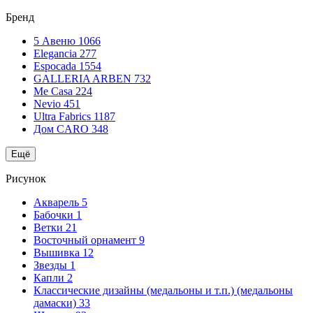
Бренд
5 Авеню
1066
Elegancia
277
Espocada
1554
GALLERIA ARBEN
732
Me Casa
224
Nevio
451
Ultra Fabrics
1187
Дом CARO
348
Ещё
Рисунок
Акварель
5
Бабочки
1
Ветки
21
Восточный орнамент
9
Вышивка
12
Звезды
1
Капли
2
Классические дизайны (медальоны и т.п.) (медальоны
дамаски)
33