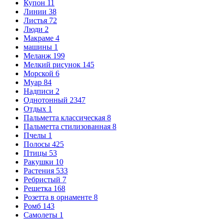
Купон
11
Линии
38
Листья
72
Люди
2
Макраме
4
машины
1
Меланж
199
Мелкий рисунок
145
Морской
6
Муар
84
Надписи
2
Однотонный
2347
Отдых
1
Пальметта классическая
8
Пальметта стилизованная
8
Пчелы
1
Полосы
425
Птицы
53
Ракушки
10
Растения
533
Ребристый
7
Решетка
168
Розетта в орнаменте
8
Ромб
143
Самолеты
1