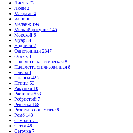
Листья
72
Люди
2
Макраме
4
машины
1
Меланж
199
Мелкий рисунок
145
Морской
6
Муар
84
Надписи
2
Однотонный
2347
Отдых
1
Пальметта классическая
8
Пальметта стилизованная
8
Пчелы
1
Полосы
425
Птицы
53
Ракушки
10
Растения
533
Ребристый
7
Решетка
168
Розетта в орнаменте
8
Ромб
143
Самолеты
1
Сетка
48
Сеточка
7