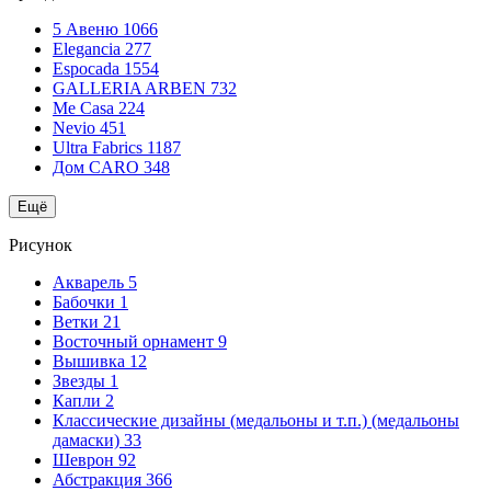
5 Авеню
1066
Elegancia
277
Espocada
1554
GALLERIA ARBEN
732
Me Casa
224
Nevio
451
Ultra Fabrics
1187
Дом CARO
348
Ещё
Рисунок
Акварель
5
Бабочки
1
Ветки
21
Восточный орнамент
9
Вышивка
12
Звезды
1
Капли
2
Классические дизайны (медальоны и т.п.) (медальоны
дамаски)
33
Шеврон
92
Абстракция
366