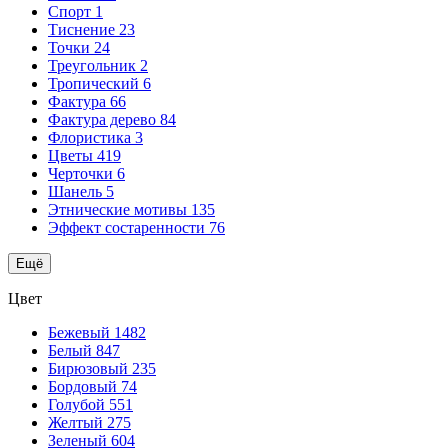
Спорт
1
Тиснение
23
Точки
24
Треугольник
2
Тропический
6
Фактура
66
Фактура дерево
84
Флористика
3
Цветы
419
Черточки
6
Шанель
5
Этнические мотивы
135
Эффект состаренности
76
Ещё
Цвет
Бежевый
1482
Белый
847
Бирюзовый
235
Бордовый
74
Голубой
551
Желтый
275
Зеленый
604