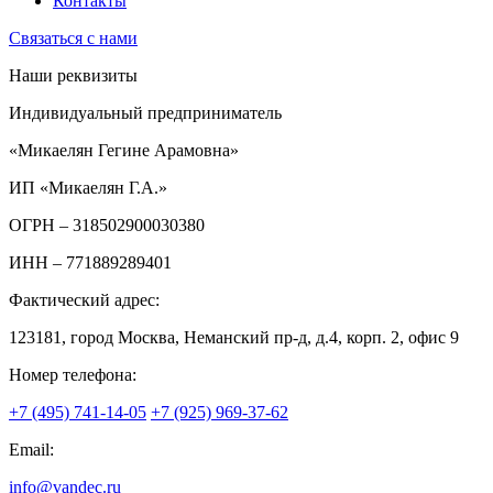
Контакты
Связаться с нами
Наши реквизиты
Индивидуальный предприниматель
«Микаелян Гегине Арамовна»
ИП «Микаелян Г.А.»
ОГРН
– 318502900030380
ИНН
– 771889289401
Фактический адрес:
123181, город Москва, Неманский пр-д, д.4, корп. 2, офис 9
Номер телефона:
+7 (495) 741-14-05
+7 (925) 969-37-62
Email:
info@vandec.ru