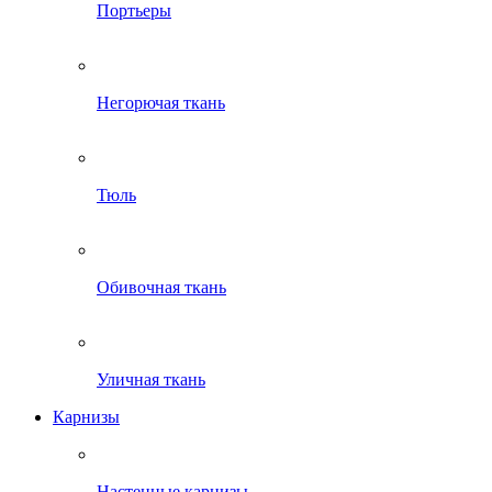
Портьеры
Негорючая ткань
Тюль
Обивочная ткань
Уличная ткань
Карнизы
Настенные карнизы