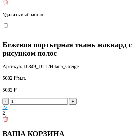
Удалить выбранное
Бежевая портьерная ткань жаккард с
рисунком полос
Артикул: 16849_DLL/Hitana_Greige
5082
₽
/м.п.
5082
₽
-
+
2
2
2
ВАША КОРЗИНА