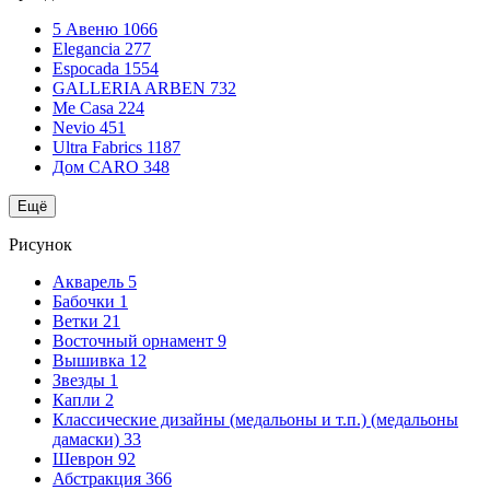
5 Авеню
1066
Elegancia
277
Espocada
1554
GALLERIA ARBEN
732
Me Casa
224
Nevio
451
Ultra Fabrics
1187
Дом CARO
348
Ещё
Рисунок
Акварель
5
Бабочки
1
Ветки
21
Восточный орнамент
9
Вышивка
12
Звезды
1
Капли
2
Классические дизайны (медальоны и т.п.) (медальоны
дамаски)
33
Шеврон
92
Абстракция
366