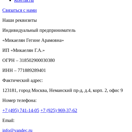
Контакты
Связаться с нами
Наши реквизиты
Индивидуальный предприниматель
«Микаелян Гегине Арамовна»
ИП «Микаелян Г.А.»
ОГРН
– 318502900030380
ИНН
– 771889289401
Фактический адрес:
123181, город Москва, Неманский пр-д, д.4, корп. 2, офис 9
Номер телефона:
+7 (495) 741-14-05
+7 (925) 969-37-62
Email:
info@vandec.ru