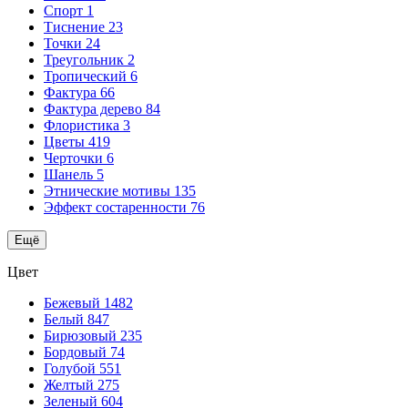
Спорт
1
Тиснение
23
Точки
24
Треугольник
2
Тропический
6
Фактура
66
Фактура дерево
84
Флористика
3
Цветы
419
Черточки
6
Шанель
5
Этнические мотивы
135
Эффект состаренности
76
Ещё
Цвет
Бежевый
1482
Белый
847
Бирюзовый
235
Бордовый
74
Голубой
551
Желтый
275
Зеленый
604