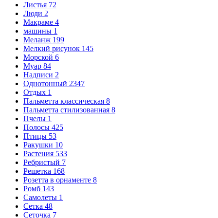
Листья
72
Люди
2
Макраме
4
машины
1
Меланж
199
Мелкий рисунок
145
Морской
6
Муар
84
Надписи
2
Однотонный
2347
Отдых
1
Пальметта классическая
8
Пальметта стилизованная
8
Пчелы
1
Полосы
425
Птицы
53
Ракушки
10
Растения
533
Ребристый
7
Решетка
168
Розетта в орнаменте
8
Ромб
143
Самолеты
1
Сетка
48
Сеточка
7