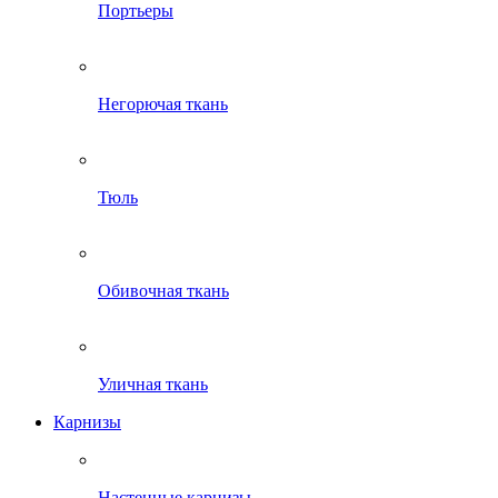
Портьеры
Негорючая ткань
Тюль
Обивочная ткань
Уличная ткань
Карнизы
Настенные карнизы