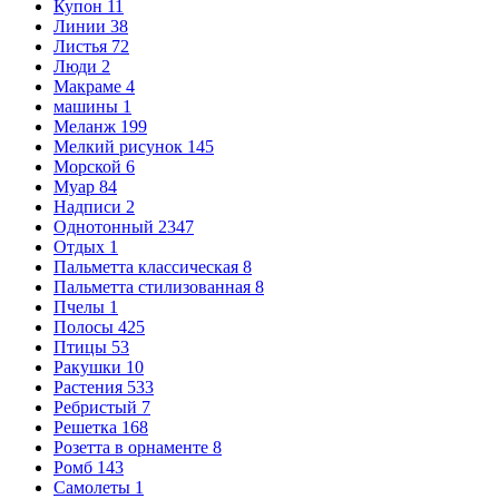
Купон
11
Линии
38
Листья
72
Люди
2
Макраме
4
машины
1
Меланж
199
Мелкий рисунок
145
Морской
6
Муар
84
Надписи
2
Однотонный
2347
Отдых
1
Пальметта классическая
8
Пальметта стилизованная
8
Пчелы
1
Полосы
425
Птицы
53
Ракушки
10
Растения
533
Ребристый
7
Решетка
168
Розетта в орнаменте
8
Ромб
143
Самолеты
1