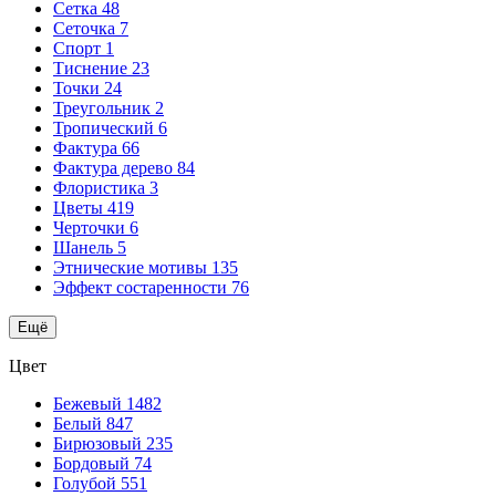
Сетка
48
Сеточка
7
Спорт
1
Тиснение
23
Точки
24
Треугольник
2
Тропический
6
Фактура
66
Фактура дерево
84
Флористика
3
Цветы
419
Черточки
6
Шанель
5
Этнические мотивы
135
Эффект состаренности
76
Ещё
Цвет
Бежевый
1482
Белый
847
Бирюзовый
235
Бордовый
74
Голубой
551