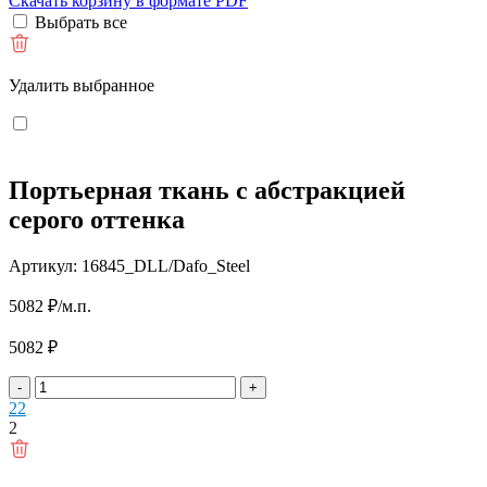
Скачать корзину в формате PDF
Выбрать все
Удалить выбранное
Портьерная ткань с абстракцией
серого оттенка
Артикул: 16845_DLL/Dafo_Steel
5082
₽
/м.п.
5082
₽
-
+
2
2
2