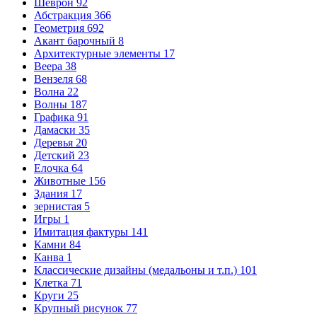
Шеврон
92
Абстракция
366
Геометрия
692
Акант барочный
8
Архитектурные элементы
17
Веера
38
Вензеля
68
Волна
22
Волны
187
Графика
91
Дамаски
35
Деревья
20
Детский
23
Елочка
64
Животные
156
Здания
17
зернистая
5
Игры
1
Имитация фактуры
141
Камни
84
Канва
1
Классические дизайны (медальоны и т.п.)
101
Клетка
71
Круги
25
Крупный рисунок
77