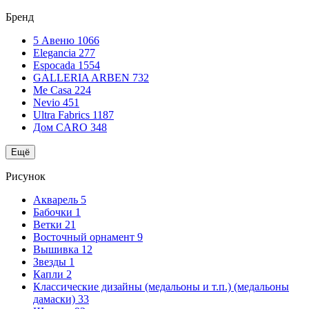
Бренд
5 Авеню
1066
Elegancia
277
Espocada
1554
GALLERIA ARBEN
732
Me Casa
224
Nevio
451
Ultra Fabrics
1187
Дом CARO
348
Ещё
Рисунок
Акварель
5
Бабочки
1
Ветки
21
Восточный орнамент
9
Вышивка
12
Звезды
1
Капли
2
Классические дизайны (медальоны и т.п.) (медальоны
дамаски)
33