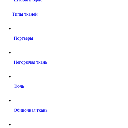
Типы тканей
Портьеры
Негорючая ткань
Тюль
Обивочная ткань