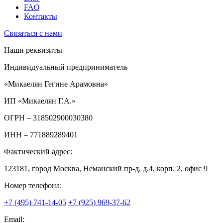
FAQ
Контакты
Связаться с нами
Наши реквизиты
Индивидуальный предприниматель
«Микаелян Гегине Арамовна»
ИП «Микаелян Г.А.»
ОГРН
– 318502900030380
ИНН
– 771889289401
Фактический адрес:
123181, город Москва, Неманский пр-д, д.4, корп. 2, офис 9
Номер телефона:
+7 (495) 741-14-05
+7 (925) 969-37-62
Email: