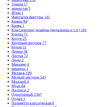
Здания
17
зернистая
5
Игры
1
Имитация фактуры
141
Камни
84
Канва
1
Классические дизайны (медальоны и т.п.)
101
Клетка
71
Круги
25
Крупный рисунок
77
Купон
11
Линии
38
Листья
72
Люди
2
Макраме
4
машины
1
Меланж
199
Мелкий рисунок
145
Морской
6
Муар
84
Надписи
2
Однотонный
2347
Отдых
1
Пальметта классическая
8