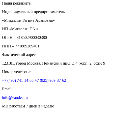
Наши реквизиты
Индивидуальный предприниматель
«Микаелян Гегине Арамовна»
ИП «Микаелян Г.А.»
ОГРН
– 318502900030380
ИНН
– 771889289401
Фактический адрес:
123181, город Москва, Неманский пр-д, д.4, корп. 2, офис 9
Номер телефона:
+7 (495) 741-14-05
+7 (925) 969-37-62
Email:
info@vandec.ru
Мы работаем 7 дней в неделю