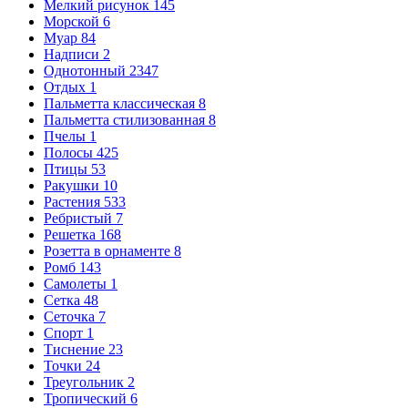
Мелкий рисунок
145
Морской
6
Муар
84
Надписи
2
Однотонный
2347
Отдых
1
Пальметта классическая
8
Пальметта стилизованная
8
Пчелы
1
Полосы
425
Птицы
53
Ракушки
10
Растения
533
Ребристый
7
Решетка
168
Розетта в орнаменте
8
Ромб
143
Самолеты
1
Сетка
48
Сеточка
7
Спорт
1
Тиснение
23
Точки
24
Треугольник
2
Тропический
6