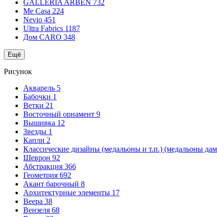
GALLERIA ARBEN
732
Me Casa
224
Nevio
451
Ultra Fabrics
1187
Дом CARO
348
Ещё
Рисунок
Акварель
5
Бабочки
1
Ветки
21
Восточный орнамент
9
Вышивка
12
Звезды
1
Капли
2
Классические дизайны (медальоны и т.п.) (медальоны да
Шеврон
92
Абстракция
366
Геометрия
692
Акант барочный
8
Архитектурные элементы
17
Веера
38
Вензеля
68