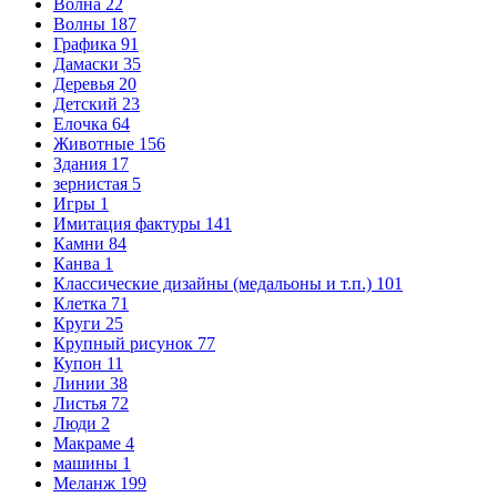
Волна
22
Волны
187
Графика
91
Дамаски
35
Деревья
20
Детский
23
Елочка
64
Животные
156
Здания
17
зернистая
5
Игры
1
Имитация фактуры
141
Камни
84
Канва
1
Классические дизайны (медальоны и т.п.)
101
Клетка
71
Круги
25
Крупный рисунок
77
Купон
11
Линии
38
Листья
72
Люди
2
Макраме
4
машины
1
Меланж
199