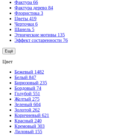
Фактура
66
Фактура дерево
84
Флористика
3
Цветы
419
Черточки
6
Шанель
5
Этнические мотивы
135
Эффект состаренности
76
Ещё
Цвет
Бежевый
1482
Белый
847
Бирюзовый
235
Бордовый
74
Голубой
551
Желтый
275
Зеленый
604
Золотой
262
Коричневый
621
Красный
240
Кремовый
303
Лиловый
155